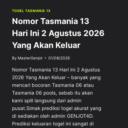
TOGEL TASMANIA 13
Nomor Tasmania 13
Hari Ini 2 Agustus 2026
Yang Akan Keluar
By
MasterGenjot
01/08/2026
Nomor Tasmania 13 Hari Ini 2 Agustus
2026 Yang Akan Keluar – banyak yang
mencari bocoran Tasmania 06 atau
Tasmania 06 pools, sebab itu akan
kami spill langsung dari admin
pusat.Simak prediksi togel akurat yang
di sediakan oleh admin GENJOT4D.
Prediksi keluaran togel ini sangat di