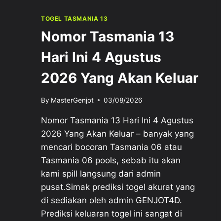
TOGEL TASMANIA 13
Nomor Tasmania 13
Hari Ini 4 Agustus
2026 Yang Akan Keluar
By
MasterGenjot
03/08/2026
Nomor Tasmania 13 Hari Ini 4 Agustus
2026 Yang Akan Keluar – banyak yang
mencari bocoran Tasmania 06 atau
Tasmania 06 pools, sebab itu akan
kami spill langsung dari admin
pusat.Simak prediksi togel akurat yang
di sediakan oleh admin GENJOT4D.
Prediksi keluaran togel ini sangat di