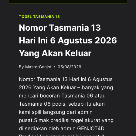
TOGEL TASMANIA 13
Nomor Tasmania 13
Hari Ini 6 Agustus 2026
Yang Akan Keluar
By
MasterGenjot
05/08/2026
Nomor Tasmania 13 Hari Ini 6 Agustus
2026 Yang Akan Keluar – banyak yang
mencari bocoran Tasmania 06 atau
Tasmania 06 pools, sebab itu akan
kami spill langsung dari admin
pusat.Simak prediksi togel akurat yang
di sediakan oleh admin GENJOT4D.