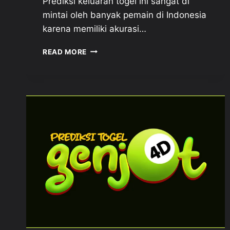
Prediksi keluaran togel ini sangat di
mintai oleh banyak pemain di Indonesia
karena memiliki akurasi…
NOMOR
READ MORE
TASMANIA
13
HARI
INI
7
AGUSTUS
2026
YANG
AKAN
KELUAR