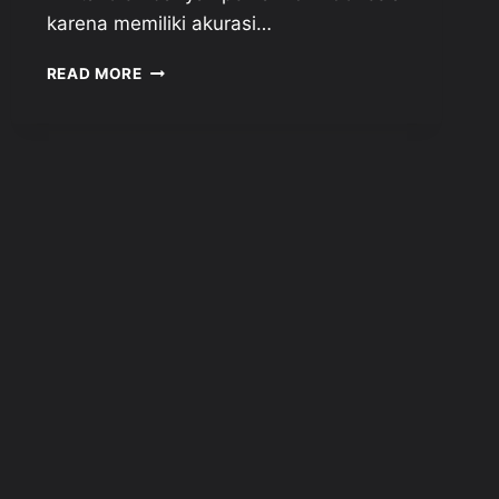
karena memiliki akurasi…
NOMOR
READ MORE
TASMANIA
13
HARI
INI
30
JULI
2026
YANG
AKAN
KELUAR