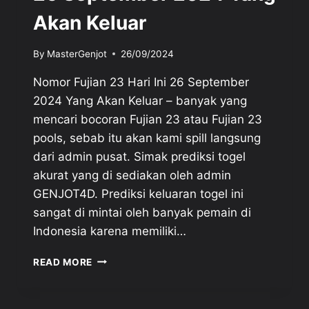
Akan Keluar
By
MasterGenjot
26/09/2024
Nomor Fujian 23 Hari Ini 26 September
2024 Yang Akan Keluar – banyak yang
mencari bocoran Fujian 23 atau Fujian 23
pools, sebab itu akan kami spill langsung
dari admin pusat. Simak prediksi togel
akurat yang di sediakan oleh admin
GENJOT4D. Prediksi keluaran togel ini
sangat di mintai oleh banyak pemain di
Indonesia karena memiliki…
NOMOR
READ MORE
FUJIAN
23
HARI