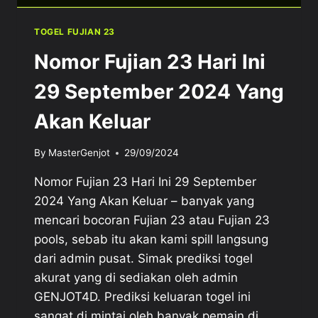
TOGEL FUJIAN 23
Nomor Fujian 23 Hari Ini
29 September 2024 Yang
Akan Keluar
By
MasterGenjot
29/09/2024
Nomor Fujian 23 Hari Ini 29 September
2024 Yang Akan Keluar – banyak yang
mencari bocoran Fujian 23 atau Fujian 23
pools, sebab itu akan kami spill langsung
dari admin pusat. Simak prediksi togel
akurat yang di sediakan oleh admin
GENJOT4D. Prediksi keluaran togel ini
sangat di mintai oleh banyak pemain di