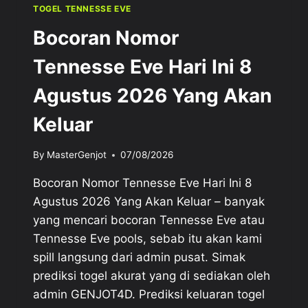
TOGEL TENNESSE EVE
Bocoran Nomor
Tennesse Eve Hari Ini 8
Agustus 2026 Yang Akan
Keluar
By
MasterGenjot
07/08/2026
Bocoran Nomor Tennesse Eve Hari Ini 8
Agustus 2026 Yang Akan Keluar – banyak
yang mencari bocoran Tennesse Eve atau
Tennesse Eve pools, sebab itu akan kami
spill langsung dari admin pusat. Simak
prediksi togel akurat yang di sediakan oleh
admin GENJOT4D. Prediksi keluaran togel