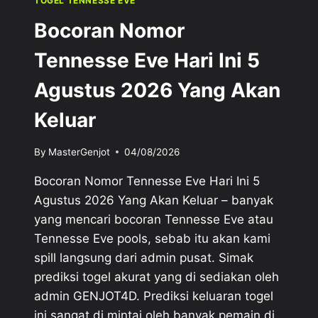
TOGEL TENNESSE EVE
Bocoran Nomor
Tennesse Eve Hari Ini 5
Agustus 2026 Yang Akan
Keluar
By
MasterGenjot
04/08/2026
Bocoran Nomor Tennesse Eve Hari Ini 5
Agustus 2026 Yang Akan Keluar – banyak
yang mencari bocoran Tennesse Eve atau
Tennesse Eve pools, sebab itu akan kami
spill langsung dari admin pusat. Simak
prediksi togel akurat yang di sediakan oleh
admin GENJOT4D. Prediksi keluaran togel
ini sangat di mintai oleh banyak pemain di