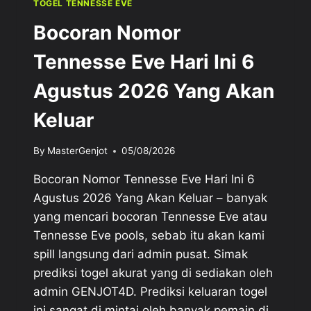
TOGEL TENNESSE EVE
Bocoran Nomor
Tennesse Eve Hari Ini 6
Agustus 2026 Yang Akan
Keluar
By
MasterGenjot
05/08/2026
Bocoran Nomor Tennesse Eve Hari Ini 6
Agustus 2026 Yang Akan Keluar – banyak
yang mencari bocoran Tennesse Eve atau
Tennesse Eve pools, sebab itu akan kami
spill langsung dari admin pusat. Simak
prediksi togel akurat yang di sediakan oleh
admin GENJOT4D. Prediksi keluaran togel
ini sangat di mintai oleh banyak pemain di