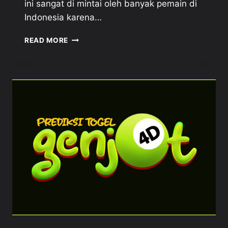
ini sangat di mintai oleh banyak pemain di
Indonesia karena…
BOCORAN
READ MORE
NOMOR
TENNESSE
EVE
HARI
INI
8
AGUSTUS
2026
YANG
AKAN
KELUAR