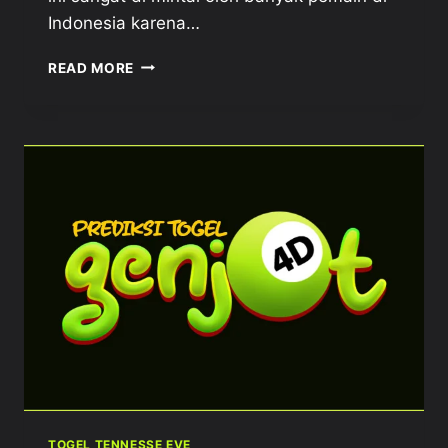
Indonesia karena…
BOCORAN
READ MORE
NOMOR
TENNESSE
EVE
HARI
INI
5
AGUSTUS
2026
YANG
AKAN
KELUAR
TOGEL TENNESSE EVE