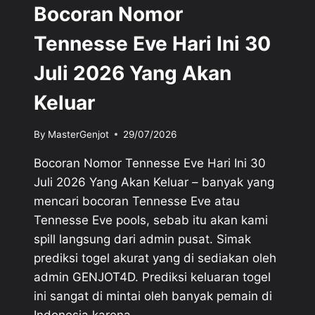
Bocoran Nomor
Tennesse Eve Hari Ini 30
Juli 2026 Yang Akan
Keluar
By
MasterGenjot
29/07/2026
Bocoran Nomor Tennesse Eve Hari Ini 30
Juli 2026 Yang Akan Keluar – banyak yang
mencari bocoran Tennesse Eve atau
Tennesse Eve pools, sebab itu akan kami
spill langsung dari admin pusat. Simak
prediksi togel akurat yang di sediakan oleh
admin GENJOT4D. Prediksi keluaran togel
ini sangat di mintai oleh banyak pemain di
Indonesia karena…