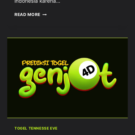
Indonesia karena…
BOCORAN
READ MORE
NOMOR
TENNESSE
EVE
HARI
INI
31
JULI
2026
YANG
AKAN
KELUAR
TOGEL TENNESSE EVE