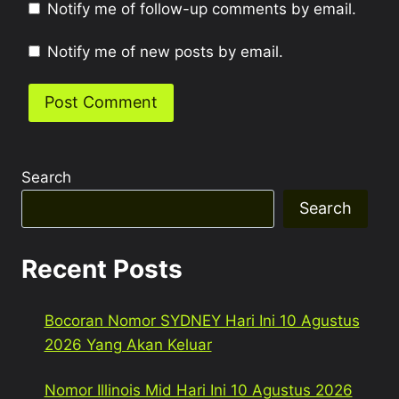
Notify me of follow-up comments by email.
Notify me of new posts by email.
Search
Search
Recent Posts
Bocoran Nomor SYDNEY Hari Ini 10 Agustus
2026 Yang Akan Keluar
Nomor Illinois Mid Hari Ini 10 Agustus 2026