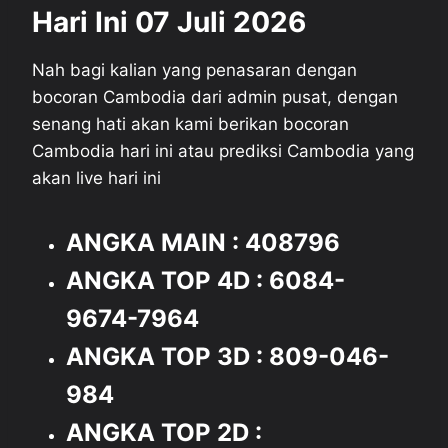
Hari Ini 07 Juli 2026
Nah bagi kalian yang penasaran dengan
bocoran Cambodia dari admin pusat, dengan
senang hati akan kami berikan bocoran
Cambodia hari ini atau prediksi Cambodia yang
akan live hari ini
ANGKA MAIN : 408796
ANGKA TOP 4D : 6084-
9674-7964
ANGKA TOP 3D : 809-046-
984
ANGKA TOP 2D :