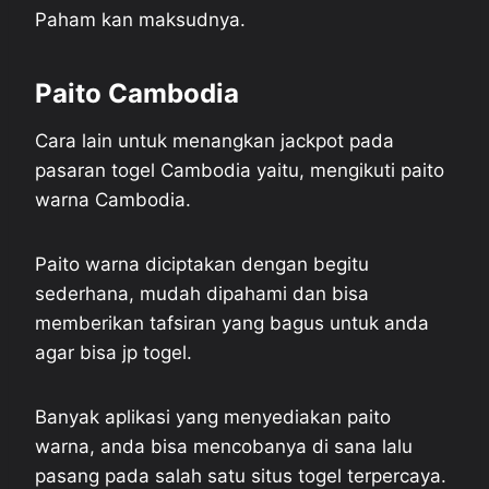
Paham kan maksudnya.
Paito Cambodia
Cara lain untuk menangkan jackpot pada
pasaran togel Cambodia yaitu, mengikuti paito
warna Cambodia.
Paito warna diciptakan dengan begitu
sederhana, mudah dipahami dan bisa
memberikan tafsiran yang bagus untuk anda
agar bisa jp togel.
Banyak aplikasi yang menyediakan paito
warna, anda bisa mencobanya di sana lalu
pasang pada salah satu situs togel terpercaya.