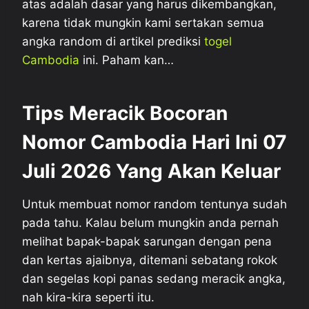
atas adalah dasar yang harus dikembangkan,
karena tidak mungkin kami sertakan semua
angka random di artikel prediksi
togel
Cambodia
ini. Paham kan…
Tips Meracik
Bocoran
Nomor Cambodia Hari Ini 07
Juli 2026 Yang Akan Keluar
Untuk membuat nomor random tentunya sudah
pada tahu. Kalau belum mungkin anda pernah
melihat bapak-bapak sarungan dengan pena
dan kertas ajaibnya, ditemani sebatang rokok
dan segelas kopi panas sedang meracik angka,
nah kira-kira seperti itu.