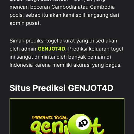
mencari bocoran Cambodia atau Cambodia
pools, sebab itu akan kami spill langsung dari
admin pusat.
Simak prediksi togel akurat yang di sediakan
oleh admin
GENJOT4D
. Prediksi keluaran togel
ini sangat di mintai oleh banyak pemain di
Indonesia karena memiliki akurasi yang bagus.
Situs Prediksi GENJOT4D