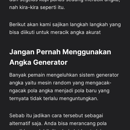
nah kira-kira seperti itu.
Berikut akan kami sajikan langkah langkah yang
bisa diikuti untuk meracik angka akurat
Jangan Pernah Menggunakan
Angka Generator
Banyak pemain mengeluhkan sistem generator
angka yaitu mesin random yang mengacak-
ngacak pola angka menjadi pola baru yang
ternyata tidak terlalu menguntungkan.
Sebab itu jadikan cara tersebut sebagai
alternatif saja. Anda bisa merancang pola