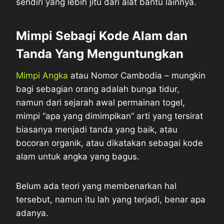
sendiri yang lebih jitu dari alat bantu lainnya.
Mimpi Sebagi Kode Alam dan
Tanda Yang Menguntungkan
Mimpi Angka
atau Nomor Cambodia – mungkin
bagi sebagian orang adalah bunga tidur,
namun dari sejarah awal permainan togel,
mimpi “apa yang dimimpikan” arti yang tersirat
biasanya menjadi tanda yang baik, atau
bocoran organik, atau dikatakan sebagai kode
alam untuk angka yang bagus.
Belum ada teori yang membenarkan hal
tersebut, namun itu lah yang terjadi, benar apa
adanya.