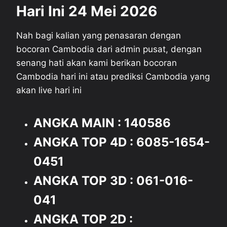
Hari Ini 24 Mei 2026
Nah bagi kalian yang penasaran dengan
bocoran Cambodia dari admin pusat, dengan
senang hati akan kami berikan bocoran
Cambodia hari ini atau prediksi Cambodia yang
akan live hari ini
ANGKA MAIN : 140586
ANGKA TOP 4D : 6085-1654-
0451
ANGKA TOP 3D : 061-016-
041
ANGKA TOP 2D :