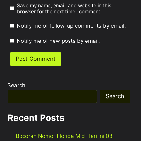
Save my name, email, and website in this
browser for the next time I comment.
Notify me of follow-up comments by email.
Notify me of new posts by email.
Search
Search
Recent Posts
Bocoran Nomor Florida Mid Hari Ini 08