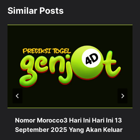
Similar Posts
Nomor Morocco3 Hari Ini Hari Ini 13
September 2025 Yang Akan Keluar