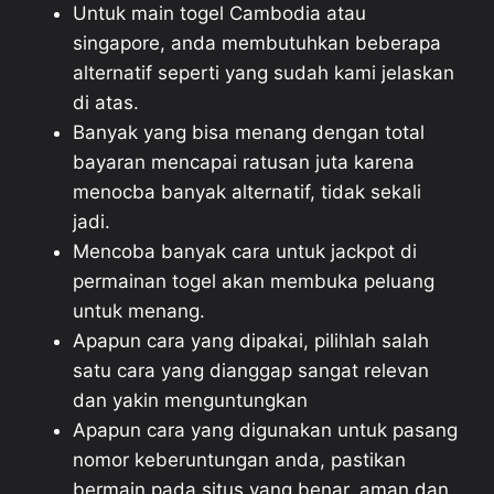
Untuk main togel Cambodia atau
singapore, anda membutuhkan beberapa
alternatif seperti yang sudah kami jelaskan
di atas.
Banyak yang bisa menang dengan total
bayaran mencapai ratusan juta karena
menocba banyak alternatif, tidak sekali
jadi.
Mencoba banyak cara untuk jackpot di
permainan togel akan membuka peluang
untuk menang.
Apapun cara yang dipakai, pilihlah salah
satu cara yang dianggap sangat relevan
dan yakin menguntungkan
Apapun cara yang digunakan untuk pasang
nomor keberuntungan anda, pastikan
bermain pada situs yang benar, aman dan