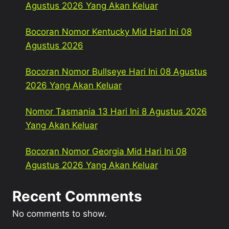
Agustus 2026 Yang Akan Keluar
Bocoran Nomor Kentucky Mid Hari Ini 08
Agustus 2026
Bocoran Nomor Bullseye Hari Ini 08 Agustus
2026 Yang Akan Keluar
Nomor Tasmania 13 Hari Ini 8 Agustus 2026
Yang Akan Keluar
Bocoran Nomor Georgia Mid Hari Ini 08
Agustus 2026 Yang Akan Keluar
Recent Comments
No comments to show.