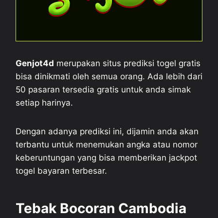
Genjot4d
merupakan situs prediksi togel gratis
bisa dinikmati oleh semua orang. Ada lebih dari
50 pasaran tersedia gratis untuk anda simak
setiap harinya.
Dengan adanya prediksi ini, dijamin anda akan
terbantu untuk menemukan angka atau nomor
keberuntungan yang bisa memberikan jackpot
togel bayaran terbesar.
Tebak Bocoran Cambodia