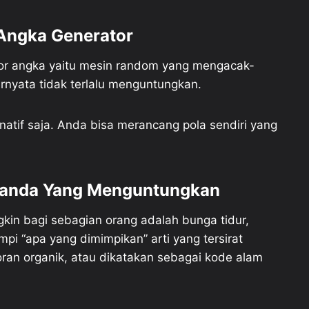
Angka Generator
or angka yaitu mesin random yang mengacak-
rnyata tidak terlalu menguntungkan.
rnatif saja. Anda bisa merancang pola sendiri yang
Tanda Yang Menguntungkan
in bagi sebagian orang adalah bunga tidur,
pi “apa yang dimimpikan” arti yang tersirat
ran organik, atau dikatakan sebagai kode alam