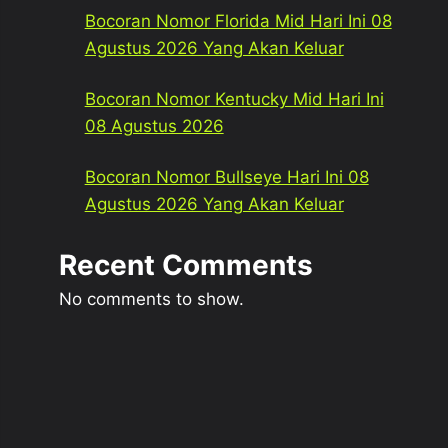
Bocoran Nomor Florida Mid Hari Ini 08
Agustus 2026 Yang Akan Keluar
Bocoran Nomor Kentucky Mid Hari Ini
08 Agustus 2026
Bocoran Nomor Bullseye Hari Ini 08
Agustus 2026 Yang Akan Keluar
Recent Comments
No comments to show.