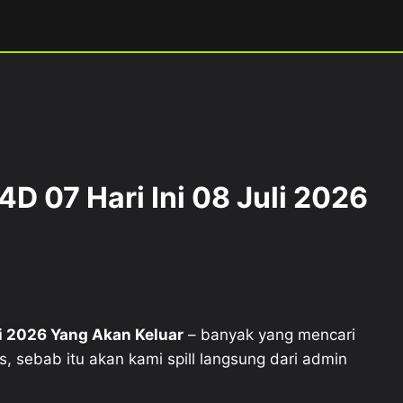
D 07 Hari Ini 08 Juli 2026
li 2026 Yang Akan Keluar
– banyak yang mencari
, sebab itu akan kami spill langsung dari admin