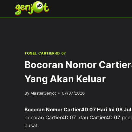
Skip
to
content
TOGEL CARTIER4D 07
Bocoran Nomor Cartier4
Yang Akan Keluar
By
MasterGenjot
07/07/2026
Bocoran Nomor Cartier4D 07 Hari Ini 08 Ju
bocoran Cartier4D 07 atau Cartier4D 07 pools
pusat.