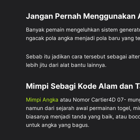
Jangan Pernah Menggunakan 
Banyak pemain mengeluhkan sistem generat
ngacak pola angka menjadi pola baru yang te
Sebab itu jadikan cara tersebut sebagai alte
lebih jitu dari alat bantu lainnya.
Mimpi Sebagi Kode Alam dan 
Mimpi Angka
atau Nomor Cartier4D 07- mungk
namun dari sejarah awal permainan togel, mim
biasanya menjadi tanda yang baik, atau boco
untuk angka yang bagus.