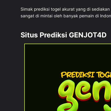
Simak prediksi togel akurat yang di sediaka
sangat di mintai oleh banyak pemain di Indon
Situs Prediksi GENJOT4D