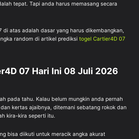
adalah tepat. Tapi anda harus memasang secara
07 di atas adalah dasar yang harus dikembangkan,
ngka random di artikel prediksi
togel Cartier4D 07
r4D 07 Hari Ini 08 Juli 2026
h pada tahu. Kalau belum mungkin anda pernah
an kertas ajaibnya, ditemani sebatang rokok dan
kira-kira seperti itu.
ng bisa diikuti untuk meracik angka akurat