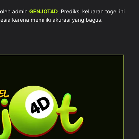
n oleh admin
GENJOT4D
. Prediksi keluaran togel ini
esia karena memiliki akurasi yang bagus.