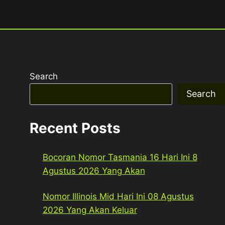
Search
Search
Recent Posts
Bocoran Nomor Tasmania 16 Hari Ini 8
Agustus 2026 Yang Akan
Nomor Illinois Mid Hari Ini 08 Agustus
2026 Yang Akan Keluar