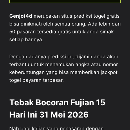
Genjot4d
merupakan situs prediksi togel gratis
bisa dinikmati oleh semua orang. Ada lebih dari
50 pasaran tersedia gratis untuk anda simak
setiap harinya.
Dengan adanya prediksi ini, dijamin anda akan
terbantu untuk menemukan angka atau nomor
keberuntungan yang bisa memberikan jackpot
togel bayaran terbesar.
Tebak Bocoran Fujian 15
Hari Ini 31 Mei 2026
Nah bagi kalian yang penasaran dengan