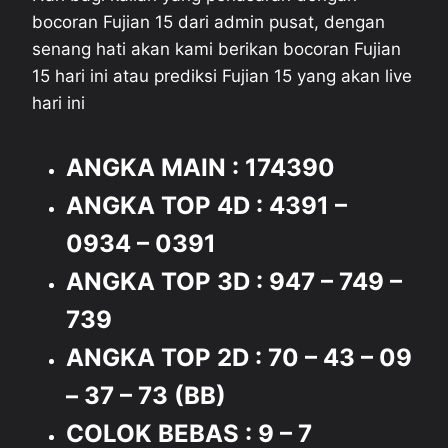
bocoran Fujian 15 dari admin pusat, dengan
senang hati akan kami berikan bocoran Fujian
15 hari ini atau prediksi Fujian 15 yang akan live
hari ini
ANGKA MAIN : 174390
ANGKA TOP 4D : 4391 –
0934 – 0391
ANGKA TOP 3D : 947 – 749 –
739
ANGKA TOP 2D : 70 – 43 – 09
– 37 – 73 (BB)
COLOK BEBAS : 9 – 7