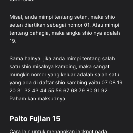
Misal, anda mimpi tentang setan, maka shio
setan diartikan sebagai nomor 01. Atau mimpi
tentang bahagia, maka angka shio nya adalah
19.
Sama halnya, jika anda mimpi tentang salah
satu shio misalnya kambing, maka sangat
mungkin nomor yang keluar adalah salah satu
yang ada di daftar shio kambing yaitu 07 08 19
20 31 32 43 44 55 56 67 68 79 80 91 92.
Paham kan maksudnya.
Paito Fujian 15
Cara lain untuk menangkan jackpot pada