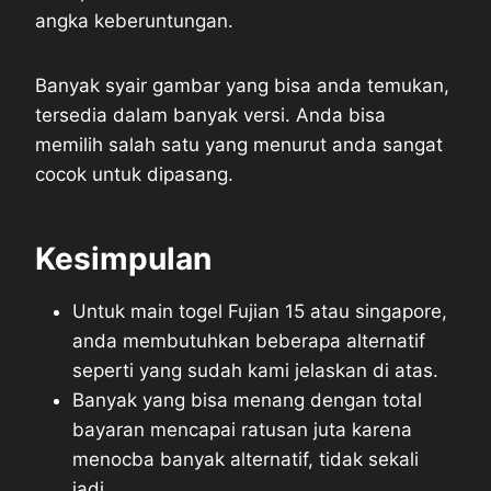
angka keberuntungan.
Banyak syair gambar yang bisa anda temukan,
tersedia dalam banyak versi. Anda bisa
memilih salah satu yang menurut anda sangat
cocok untuk dipasang.
Kesimpulan
Untuk main togel Fujian 15 atau singapore,
anda membutuhkan beberapa alternatif
seperti yang sudah kami jelaskan di atas.
Banyak yang bisa menang dengan total
bayaran mencapai ratusan juta karena
menocba banyak alternatif, tidak sekali
jadi.