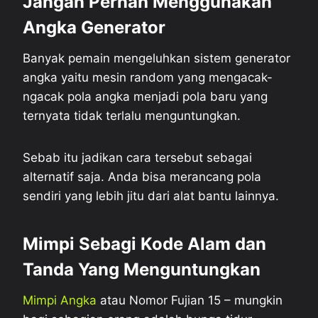
Jangan Pernah Menggunakan
Angka Generator
Banyak pemain mengeluhkan sistem generator
angka yaitu mesin random yang mengacak-
ngacak pola angka menjadi pola baru yang
ternyata tidak terlalu menguntungkan.
Sebab itu jadikan cara tersebut sebagai
alternatif saja. Anda bisa merancang pola
sendiri yang lebih jitu dari alat bantu lainnya.
Mimpi Sebagi Kode Alam dan
Tanda Yang Menguntungkan
Mimpi Angka
atau Nomor Fujian 15 – mungkin