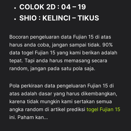
COLOK 2D : 04 – 19
SHIO : KELINCI – TIKUS
Bocoran pengeluaran data Fujian 15 di atas
harus anda coba, jangan sampai tidak. 90%
data togel Fujian 15 yang kami berikan adalah
tepat. Tapi anda harus memasang secara
random, jangan pada satu pola saja.
Pola perkiraan data pengeluaran Fujian 15 di
atas adalah dasar yang harus dikembangkan,
karena tidak mungkin kami sertakan semua
angka random di artikel prediksi
togel Fujian 15
ini. Paham kan…