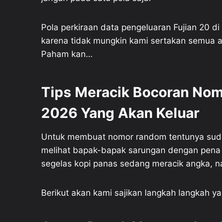
Pola perkiraan data pengeluaran Fujian 20 d
karena tidak mungkin kami sertakan semua a
Paham kan…
Tips Meracik Bocoran
Nomo
2026 Yang Akan Keluar
Untuk membuat nomor random tentunya suda
melihat bapak-bapak sarungan dengan pena d
segelas kopi panas sedang meracik angka, nah 
Berikut akan kami sajikan langkah langkah ya