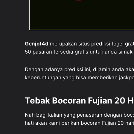
Genjot4d
merupakan situs prediksi togel grat
50 pasaran tersedia gratis untuk anda simak 
Dengan adanya prediksi ini, dijamin anda a
keberuntungan yang bisa memberikan jackpot
Tebak Bocoran Fujian 20 Ha
Nah bagi kalian yang penasaran dengan boco
hati akan kami berikan bocoran Fujian 20 hari 