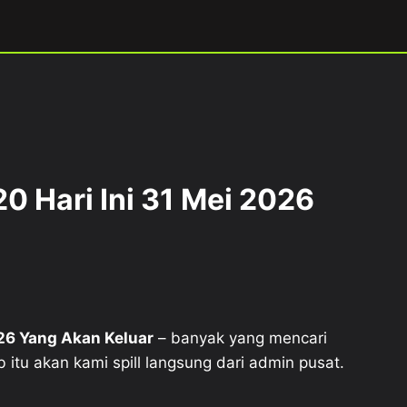
0 Hari Ini 31 Mei 2026
026 Yang Akan Keluar
– banyak yang mencari
 itu akan kami spill langsung dari admin pusat.