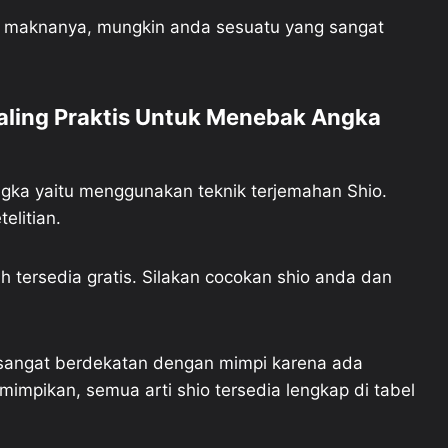
i maknanya, mungkin anda sesuatu yang sangat
Paling Praktis Untuk Menebak Angka
ngka yaitu menggunakan teknik terjemahan Shio.
elitian.
h tersedia gratis. Silakan cocokan shio anda dan
 sangat berdekatan dengan mimpi karena ada
mpikan, semua arti shio tersedia lengkap di tabel