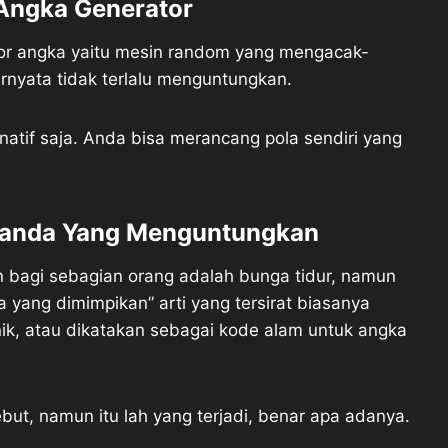
Angka Generator
or angka yaitu mesin random yang mengacak-
rnyata tidak terlalu menguntungkan.
rnatif saja. Anda bisa merancang pola sendiri yang
Tanda Yang Menguntungkan
 bagi sebagian orang adalah bunga tidur, namun
a yang dimimpikan” arti yang tersirat biasanya
ik, atau dikatakan sebagai kode alam untuk angka
ut, namun itu lah yang terjadi, benar apa adanya.