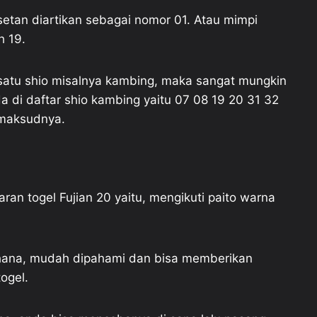
setan diartikan sebagai nomor 01. Atau mimpi
h 19.
 satu shio misalnya kambing, maka sangat mungkin
a di daftar shio kambing yaitu 07 08 19 20 31 32
 maksudnya.
an togel Fujian 20 yaitu, mengikuti paito warna
rhana, mudah dipahami dan bisa memberikan
ogel.