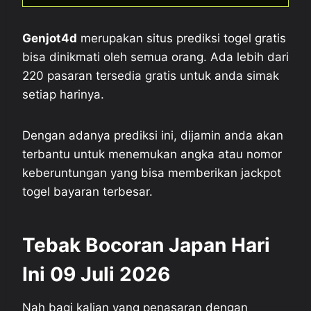
Genjot4d
merupakan situs prediksi togel gratis
bisa dinikmati oleh semua orang. Ada lebih dari
220 pasaran tersedia gratis untuk anda simak
setiap harinya.
Dengan adanya prediksi ini, dijamin anda akan
terbantu untuk menemukan angka atau nomor
keberuntungan yang bisa memberikan jackpot
togel bayaran terbesar.
Tebak Bocoran Japan Hari
Ini 09 Juli 2026
Nah bagi kalian yang penasaran dengan