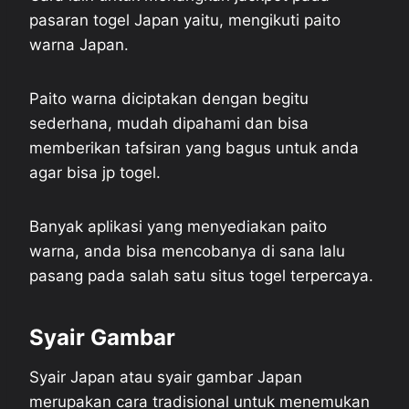
pasaran togel Japan yaitu, mengikuti paito
warna Japan.
Paito warna diciptakan dengan begitu
sederhana, mudah dipahami dan bisa
memberikan tafsiran yang bagus untuk anda
agar bisa jp togel.
Banyak aplikasi yang menyediakan paito
warna, anda bisa mencobanya di sana lalu
pasang pada salah satu situs togel terpercaya.
Syair Gambar
Syair Japan atau syair gambar Japan
merupakan cara tradisional untuk menemukan