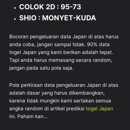
COLOK 2D :
95-73
SHIO : MONYET
-KUDA
Bocoran pengeluaran data Japan di atas harus
anda coba, jangan sampai tidak. 90% data
togel Japan yang kami berikan adalah tepat.
Tapi anda harus memasang secara random,
jangan pada satu pola saja.
Pola perkiraan data pengeluaran Japan di atas
adalah dasar yang harus dikembangkan,
karena tidak mungkin kami sertakan semua
angka random di artikel prediksi
togel Japan
ini. Paham kan…