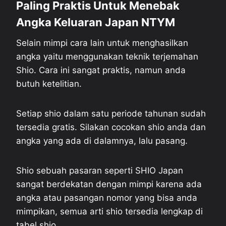
Paling Praktis Untuk Menebak
Angka Keluaran Japan NTYM
Selain mimpi cara lain untuk menghasilkan
angka yaitu menggunakan teknik terjemahan
Shio. Cara ini sangat praktis, namun anda
butuh ketelitian.
Setiap shio dalam satu periode tahunan sudah
tersedia gratis. Silakan cocokan shio anda dan
angka yang ada di dalamnya, lalu pasang.
Shio sebuah pasaran seperti SHIO Japan
sangat berdekatan dengan mimpi karena ada
angka atau pasangan nomor yang bisa anda
mimpikan, semua arti shio tersedia lengkap di
tabel shio.