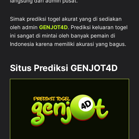
langsung dari admin pusat.
Simak prediksi togel akurat yang di sediakan
oleh admin
GENJOT4D
. Prediksi keluaran togel
ini sangat di mintai oleh banyak pemain di
Indonesia karena memiliki akurasi yang bagus.
Situs Prediksi GENJOT4D