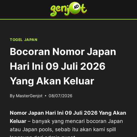
Skip
to
content
TOGEL JAPAN
Bocoran Nomor Japan
Hari Ini 09 Juli 2026
Yang Akan Keluar
By
MasterGenjot
08/07/2026
Nomor Japan Hari Ini 09 Juli 2026 Yang Akan
Keluar
– banyak yang mencari bocoran Japan
atau Japan pools, sebab itu akan kami spill