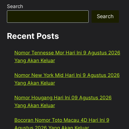
Search
Search
Recent Posts
Nomor Tennesse Mor Hari Ini 9 Agustus 2026
Yang Akan Keluar
Nomor New York Mid Hari Ini 9 Agustus 2026
Yang Akan Keluar
Nomor Hougang Hari Ini 09 Agustus 2026
Yang Akan Keluar
Bocoran Nomor Toto Macau 4D Hari Ini 9
Agustus 2026 Yang Akan Keluar