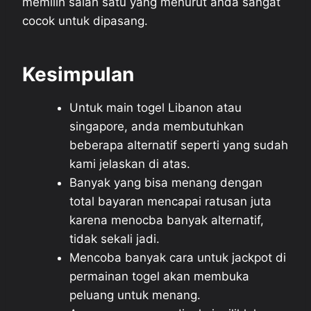
memilih salah satu yang menurut anda sangat
cocok untuk dipasang.
Kesimpulan
Untuk main togel Libanon atau
singapore, anda membutuhkan
beberapa alternatif seperti yang sudah
kami jelaskan di atas.
Banyak yang bisa menang dengan
total bayaran mencapai ratusan juta
karena menocba banyak alternatif,
tidak sekali jadi.
Mencoba banyak cara untuk jackpot di
permainan togel akan membuka
peluang untuk menang.