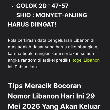
COLOK 2D :
47-57
SHIO :
MONYET-ANJING
HARUS DIINGAT!
Pola perkiraan data pengeluaran Libanon di
atas adalah dasar yang harus dikembangkan,
karena tidak mungkin kami sertakan semua
angka random di artikel prediksi
togel Libanon
ini. Paham kan…
Tips Meracik Bocoran
Nomor Libanon Hari Ini 29
Mei 2026 Yang Akan Keluar