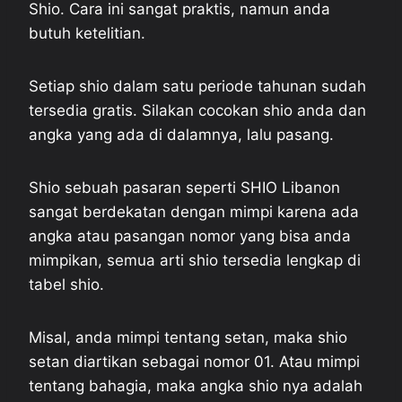
Shio. Cara ini sangat praktis, namun anda
butuh ketelitian.
Setiap shio dalam satu periode tahunan sudah
tersedia gratis. Silakan cocokan shio anda dan
angka yang ada di dalamnya, lalu pasang.
Shio sebuah pasaran seperti SHIO Libanon
sangat berdekatan dengan mimpi karena ada
angka atau pasangan nomor yang bisa anda
mimpikan, semua arti shio tersedia lengkap di
tabel shio.
Misal, anda mimpi tentang setan, maka shio
setan diartikan sebagai nomor 01. Atau mimpi
tentang bahagia, maka angka shio nya adalah