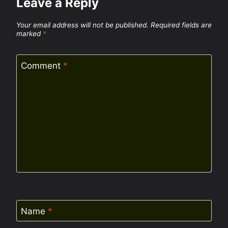
Leave a Reply
Your email address will not be published.
Required fields are
marked
*
Comment
*
Name
*