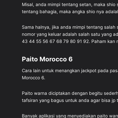
Misal, anda mimpi tentang setan, maka shio 
tentang bahagia, maka angka shio nya adala
Sama halnya, jika anda mimpi tentang salah
nomor yang keluar adalah salah satu yang ad
43 44 55 56 67 68 79 80 91 92. Paham kan
Paito Morocco 6
Cara lain untuk menangkan jackpot pada pasa
Morocco 6.
Paito warna diciptakan dengan begitu sede
tafsiran yang bagus untuk anda agar bisa jp t
Banyak aplikasi yang menyediakan paito war