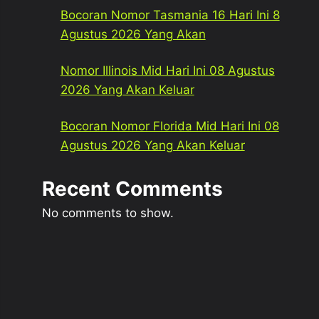
Bocoran Nomor Tasmania 16 Hari Ini 8
Agustus 2026 Yang Akan
Nomor Illinois Mid Hari Ini 08 Agustus
2026 Yang Akan Keluar
Bocoran Nomor Florida Mid Hari Ini 08
Agustus 2026 Yang Akan Keluar
Recent Comments
No comments to show.