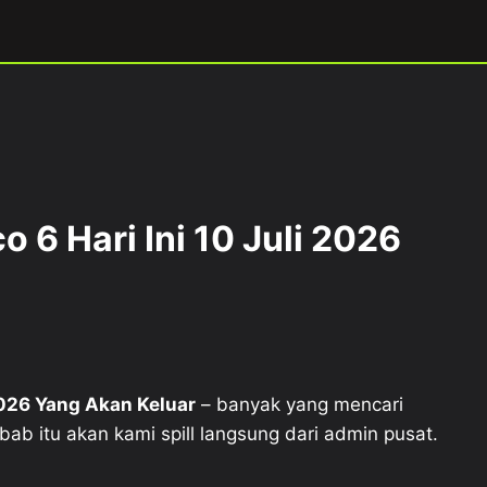
6 Hari Ini 10 Juli 2026
2026 Yang Akan Keluar
– banyak yang mencari
ab itu akan kami spill langsung dari admin pusat.