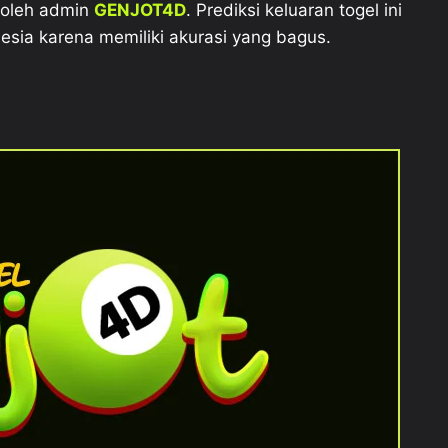
n oleh admin
GENJOT4D
. Prediksi keluaran togel ini
esia karena memiliki akurasi yang bagus.