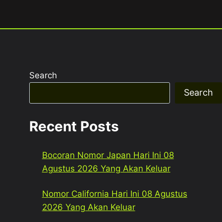
Search
Search
Recent Posts
Bocoran Nomor Japan Hari Ini 08
Agustus 2026 Yang Akan Keluar
Nomor California Hari Ini 08 Agustus
2026 Yang Akan Keluar