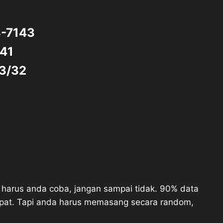
3-7143
41
43/32
 harus anda coba, jangan sampai tidak. 90% data
epat. Tapi anda harus memasang secara random,