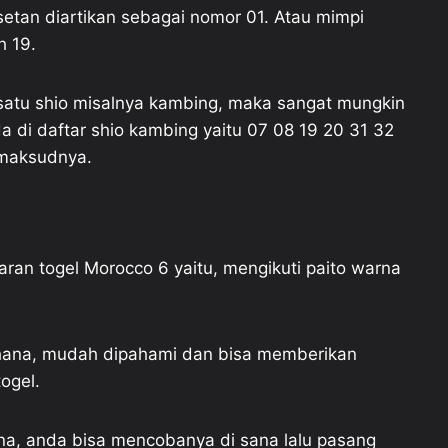
setan diartikan sebagai nomor 01. Atau mimpi
h 19.
 satu shio misalnya kambing, maka sangat mungkin
a di daftar shio kambing yaitu 07 08 19 20 31 32
 maksudnya.
ran togel Morocco 6 yaitu, mengikuti paito warna
rhana, mudah dipahami dan bisa memberikan
ogel.
na, anda bisa mencobanya di sana lalu pasang