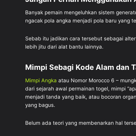
Banyak pemain mengeluhkan sistem generat
ngacak pola angka menjadi pola baru yang te
Sebab itu jadikan cara tersebut sebagai alte
lebih jitu dari alat bantu lainnya.
Mimpi Sebagi Kode Alam dan 
Mimpi Angka
atau Nomor Morocco 6 – mungki
dari sejarah awal permainan togel, mimpi “ap
menjadi tanda yang baik, atau bocoran organ
yang bagus.
Belum ada teori yang membenarkan hal terseb