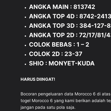
ANGKA MAIN : 813742
ANGKA TOP 4D : 8742-241
ANGKA TOP 3D : 384-127-8
ANGKA TOP 2D : 72/17/81/
COLOK BEBAS : 1 – 2
COLOK 2D : 23-37
SHIO : MONYET-KUDA
HARUS DIINGAT!
Bocoran pengeluaran data Morocco 6 di atas
togel Morocco 6 yang kami berikan adalah t
jangan pada satu pola saja.