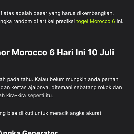
di atas adalah dasar yang harus dikembangkan,
ngka random di artikel prediksi
togel Morocco 6
ini.
r Morocco 6 Hari Ini 10 Juli
h pada tahu. Kalau belum mungkin anda pernah
an kertas ajaibnya, ditemani sebatang rokok dan
kira-kira seperti itu.
ng bisa diikuti untuk meracik angka akurat
Angka Generator