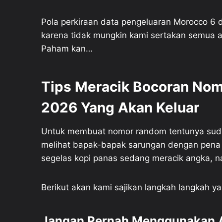
Pola perkiraan data pengeluaran Morocco 6 
karena tidak mungkin kami sertakan semua a
Paham kan…
Tips Meracik
Bocoran Nomo
2026 Yang Akan Keluar
Untuk membuat nomor random tentunya suda
melihat bapak-bapak sarungan dengan pena d
segelas kopi panas sedang meracik angka, nah 
Berikut akan kami sajikan langkah langkah ya
Jangan Pernah Menggunakan 