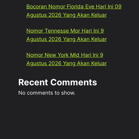
Bocoran Nomor Florida Eve Hari Ini 09
Agustus 2026 Yang Akan Keluar
Nomor Tennesse Mor Hari Ini 9
Agustus 2026 Yang Akan Keluar
Nomor New York Mid Hari Ini 9
Agustus 2026 Yang Akan Keluar
Recent Comments
No comments to show.