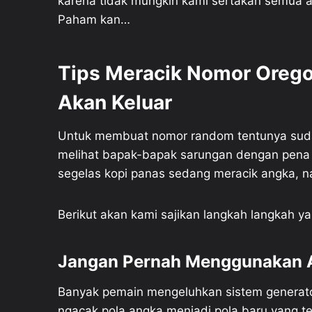
karena tidak mungkin kami sertakan semua a
Paham kan…
Tips Meracik
Nomor Oregon
Akan Keluar
Untuk membuat nomor random tentunya suda
melihat bapak-bapak sarungan dengan pena d
segelas kopi panas sedang meracik angka, nah 
Berikut akan kami sajikan langkah langkah ya
Jangan Pernah Menggunakan 
Banyak pemain mengeluhkan sistem generat
ngacak pola angka menjadi pola baru yang te