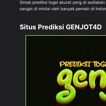
Simak prediksi togel akurat yang di sediaka
sangat di mintai oleh banyak pemain di Indon
Situs Prediksi GENJOT4D