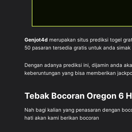
Genjot4d
merupakan situs prediksi togel grat
50 pasaran tersedia gratis untuk anda simak 
Dengan adanya prediksi ini, dijamin anda a
keberuntungan yang bisa memberikan jackpot
Tebak Bocoran Oregon 6 Ha
Nah bagi kalian yang penasaran dengan boc
hati akan kami berikan bocoran