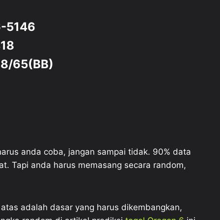
6-5146
418
18/65
(BB)
harus anda coba, jangan sampai tidak. 90% data
pat. Tapi anda harus memasang secara random,
i atas adalah dasar yang harus dikembangkan,