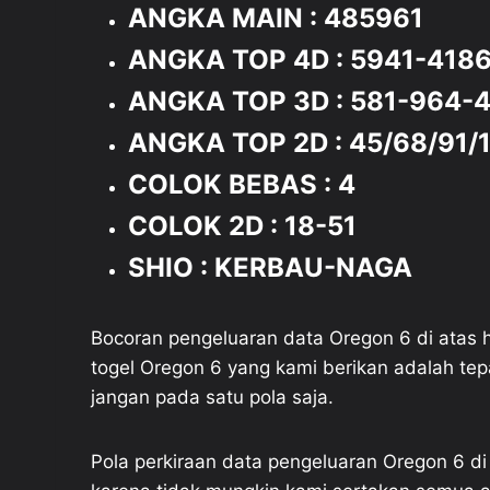
ANGKA MAIN :
485961
ANGKA TOP 4D :
5941-418
ANGKA TOP 3D :
581-964-
ANGKA TOP 2D :
45/68/91/
COLOK BEBAS : 4
COLOK 2D :
18-51
SHIO : KERBAU
-NAGA
Bocoran pengeluaran data Oregon 6 di atas 
togel Oregon 6 yang kami berikan adalah te
jangan pada satu pola saja.
Pola perkiraan data pengeluaran Oregon 6 d