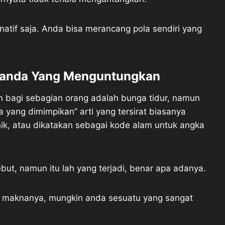
rnatif saja. Anda bisa merancang pola sendiri yang
Tanda Yang Menguntungkan
 bagi sebagian orang adalah bunga tidur, namun
a yang dimimpikan” arti yang tersirat biasanya
ik, atau dikatakan sebagai kode alam untuk angka
ut, namun itu lah yang terjadi, benar apa adanya.
i maknanya, mungkin anda sesuatu yang sangat