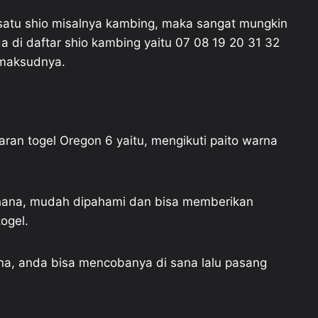
 satu shio misalnya kambing, maka sangat mungkin
a di daftar shio kambing yaitu 07 08 19 20 31 32
 maksudnya.
ran togel Oregon 6 yaitu, mengikuti paito warna
rhana, mudah dipahami dan bisa memberikan
ogel.
na, anda bisa mencobanya di sana lalu pasang