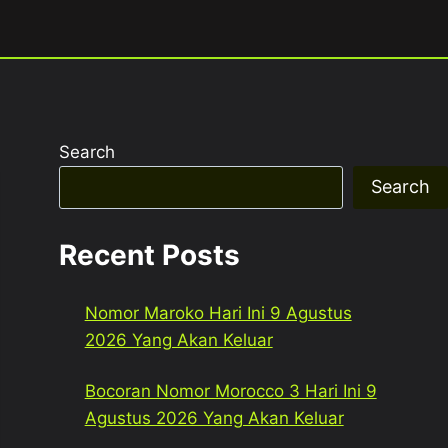
Search
Search
Recent Posts
Nomor Maroko Hari Ini 9 Agustus
2026 Yang Akan Keluar
Bocoran Nomor Morocco 3 Hari Ini 9
Agustus 2026 Yang Akan Keluar