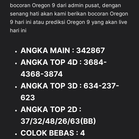
bocoran Oregon 9 dari admin pusat, dengan
senang hati akan kami berikan bocoran Oregon
9 hari ini atau prediksi Oregon 9 yang akan live
hari ini
ANGKA MAIN :
342867
ANGKA TOP 4D :
3684-
4368-3874
ANGKA TOP 3D :
634-237-
623
ANGKA TOP 2D :
37/32/48/26/63
(BB)
COLOK BEBAS : 4