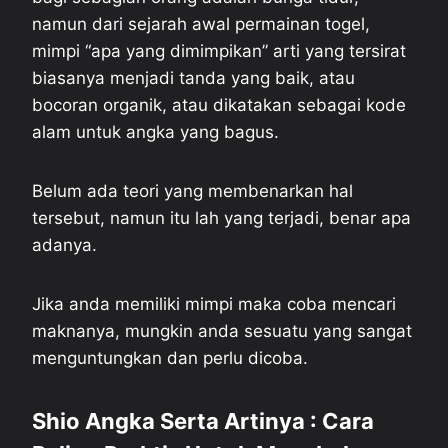
namun dari sejarah awal permainan togel,
mimpi “apa yang dimimpikan” arti yang tersirat
biasanya menjadi tanda yang baik, atau
bocoran organik, atau dikatakan sebagai kode
alam untuk angka yang bagus.
Belum ada teori yang membenarkan hal
tersebut, namun itu lah yang terjadi, benar apa
adanya.
Jika anda memiliki mimpi maka coba mencari
maknanya, mungkin anda sesuatu yang sangat
menguntungkan dan perlu dicoba.
Shio Angka Serta Artinya : Cara