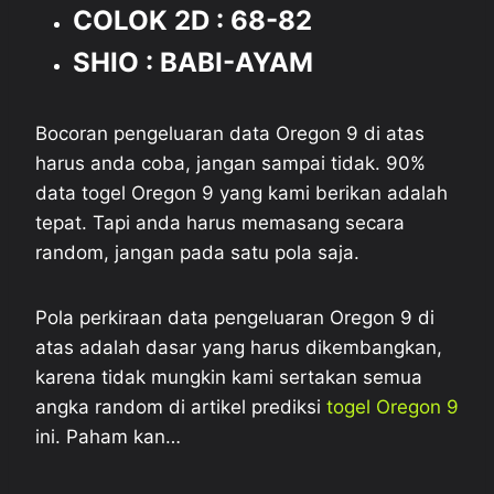
COLOK 2D :
68-82
SHIO : BABI-AYAM
Bocoran pengeluaran data Oregon 9 di atas
harus anda coba, jangan sampai tidak. 90%
data togel Oregon 9 yang kami berikan adalah
tepat. Tapi anda harus memasang secara
random, jangan pada satu pola saja.
Pola perkiraan data pengeluaran Oregon 9 di
atas adalah dasar yang harus dikembangkan,
karena tidak mungkin kami sertakan semua
angka random di artikel prediksi
togel Oregon 9
ini. Paham kan…