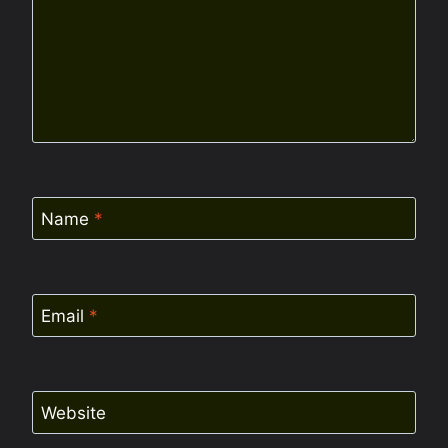
Name
*
Email
*
Website