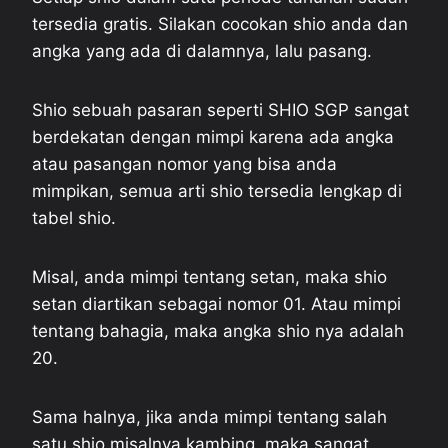
tersedia gratis. Silakan cocokan shio anda dan
angka yang ada di dalamnya, lalu pasang.
Shio sebuah pasaran seperti SHIO SGP sangat
berdekatan dengan mimpi karena ada angka
atau pasangan nomor yang bisa anda
mimpikan, semua arti shio tersedia lengkap di
tabel shio.
Misal, anda mimpi tentang setan, maka shio
setan diartikan sebagai nomor 01. Atau mimpi
tentang bahagia, maka angka shio nya adalah
20.
Sama halnya, jika anda mimpi tentang salah
satu shio misalnya kambing, maka sangat