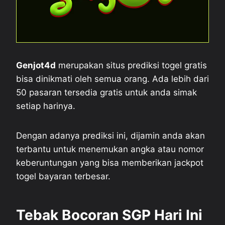
Genjot4d
merupakan situs prediksi togel gratis
bisa dinikmati oleh semua orang. Ada lebih dari
50 pasaran tersedia gratis untuk anda simak
setiap harinya.
Dengan adanya prediksi ini, dijamin anda akan
terbantu untuk menemukan angka atau nomor
keberuntungan yang bisa memberikan jackpot
togel bayaran terbesar.
Tebak Bocoran SGP Hari Ini