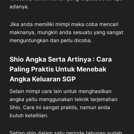
adanya.
Jika anda memiliki mimpi maka coba mencari
maknanya, mungkin anda sesuatu yang sangat
menguntungkan dan perlu dicoba.
Shio Angka Serta Artinya : Cara
Paling Praktis Untuk Menebak
Angka Keluaran SGP
Selain mimpi cara lain untuk menghasilkan
angka yaitu menggunakan teknik terjemahan
Shio. Cara ini sangat praktis, namun anda
butuh ketelitian.
Setiap shio dalam satu periode tahunan sudah