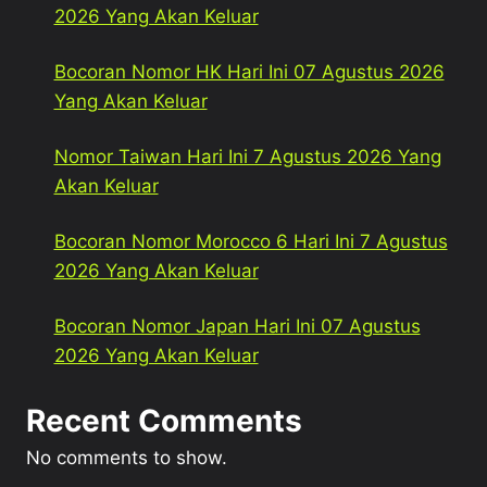
2026 Yang Akan Keluar
Bocoran Nomor HK Hari Ini 07 Agustus 2026
Yang Akan Keluar
Nomor Taiwan Hari Ini 7 Agustus 2026 Yang
Akan Keluar
Bocoran Nomor Morocco 6 Hari Ini 7 Agustus
2026 Yang Akan Keluar
Bocoran Nomor Japan Hari Ini 07 Agustus
2026 Yang Akan Keluar
Recent Comments
No comments to show.