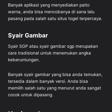
Banyak aplikasi yang menyediakan paito
warna, anda bisa mencobanya di sana lalu
pasang pada salah satu situs togel terpercaya.
Syair Gambar
Syair SGP atau syair gambar sgp merupakan
cara tradisional untuk menemukan angka
keberuntungan.
Banyak syair gambar yang bisa anda temukan,
tersedia dalam banyak versi. Anda bisa
memilih salah satu yang menurut anda sangat
cocok untuk dipasang.