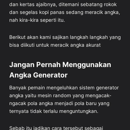
dan kertas ajaibnya, ditemani sebatang rokok
dan segelas kopi panas sedang meracik angka,
nah kira-kira seperti itu.
Berikut akan kami sajikan langkah langkah yang
bisa diikuti untuk meracik angka akurat
Jangan Pernah Menggunakan
Angka Generator
Banyak pemain mengeluhkan sistem generator
angka yaitu mesin random yang mengacak-
ngacak pola angka menjadi pola baru yang
ternyata tidak terlalu menguntungkan.
Sebab itu jadikan cara tersebut sebagai