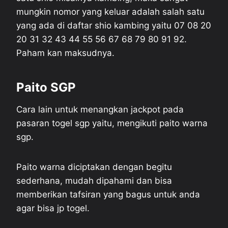
mungkin nomor yang keluar adalah salah satu
yang ada di daftar shio kambing yaitu 07 08 20
20 31 32 43 44 55 56 67 68 79 80 91 92.
Paham kan maksudnya.
Paito SGP
Cara lain untuk menangkan jackpot pada
pasaran togel sgp yaitu, mengikuti paito warna
sgp.
Paito warna diciptakan dengan begitu
sederhana, mudah dipahami dan bisa
memberikan tafsiran yang bagus untuk anda
agar bisa jp togel.