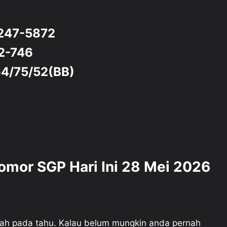
247-5872
2-746
4/75/52(BB)
omor SGP Hari Ini 28 Mei 2026
h pada tahu. Kalau belum mungkin anda pernah