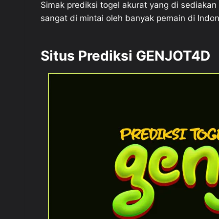
Simak prediksi togel akurat yang di sediaka
sangat di mintai oleh banyak pemain di Indon
Situs Prediksi GENJOT4D