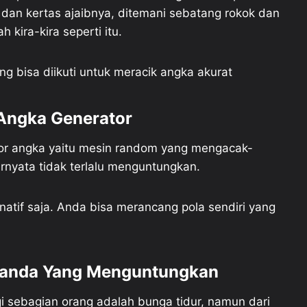
an kertas ajaibnya, ditemani sebatang rokok dan
kira-kira seperti itu.
ng bisa diikuti untuk meracik angka akurat
Angka Generator
or angka yaitu mesin random yang mengacak-
rnyata tidak terlalu menguntungkan.
rnatif saja. Anda bisa merancang pola sendiri yang
Tanda Yang Menguntungkan
 sebagian orang adalah bunga tidur, namun dari