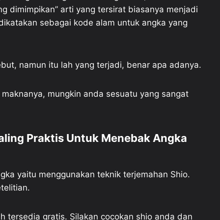
g dimimpikan” arti yang tersirat biasanya menjadi
u dikatakan sebagai kode alam untuk angka yang
ut, namun itu lah yang terjadi, benar apa adanya.
i maknanya, mungkin anda sesuatu yang sangat
Paling Praktis Untuk Menebak Angka
ngka yaitu menggunakan teknik terjemahan Shio.
elitian.
h tersedia gratis. Silakan cocokan shio anda dan