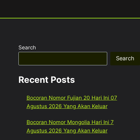
Search
Search
Recent Posts
Bocoran Nomor Fujian 20 Hari Ini 07
Agustus 2026 Yang Akan Keluar
Bocoran Nomor Mongolia Hari Ini 7
Agustus 2026 Yang Akan Keluar