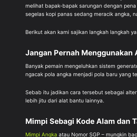
melihat bapak-bapak sarungan dengan pena d
segelas kopi panas sedang meracik angka, nah 
Berikut akan kami sajikan langkah langkah ya
Jangan Pernah Menggunakan 
Banyak pemain mengeluhkan sistem generat
ngacak pola angka menjadi pola baru yang te
Sebab itu jadikan cara tersebut sebagai alte
lebih jitu dari alat bantu lainnya.
Mimpi Sebagi Kode Alam dan 
Mimpi Angka
atau Nomor SGP – mungkin bagi