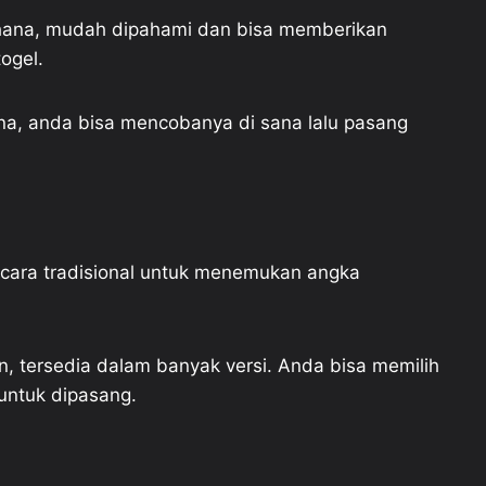
rhana, mudah dipahami dan bisa memberikan
ogel.
na, anda bisa mencobanya di sana lalu pasang
 cara tradisional untuk menemukan angka
, tersedia dalam banyak versi. Anda bisa memilih
untuk dipasang.