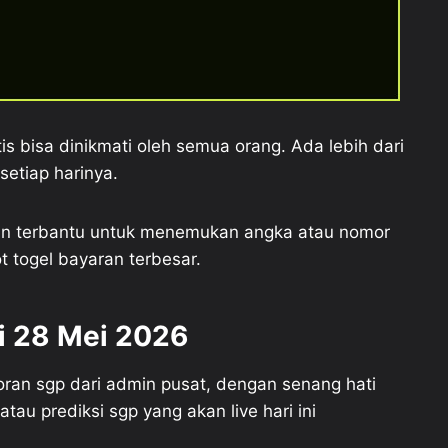
is bisa dinikmati oleh semua orang. Ada lebih dari
setiap harinya.
kan terbantu untuk menemukan angka atau nomor
 togel bayaran terbesar.
i 28 Mei 2026
ran sgp dari admin pusat, dengan senang hati
tau prediksi sgp yang akan live hari ini