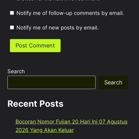
Notify me of follow-up comments by email.
Notify me of new posts by email.
Search
Search
Recent Posts
Bocoran Nomor Fujian 20 Hari Ini 07 Agustus
2026 Yang Akan Keluar