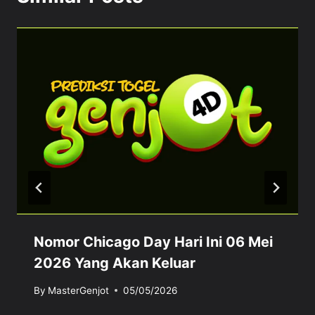
Nomor Chicago Day Hari Ini 06 Mei
2026 Yang Akan Keluar
By
MasterGenjot
05/05/2026