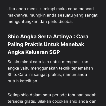
Jika anda memiliki mimpi maka coba mencari
maknanya, mungkin anda sesuatu yang sangat
menguntungkan dan perlu dicoba.
Shio Angka Serta Artinya : Cara
Paling Praktis Untuk Menebak
Angka Keluaran SGP
Selain mimpi cara lain untuk menghasilkan
angka yaitu menggunakan teknik terjemahan
Shio. Cara ini sangat praktis, namun anda
butuh ketelitian.
Setiap shio dalam satu periode tahunan sudah
tersedia gratis. Silakan cocokan shio anda dan