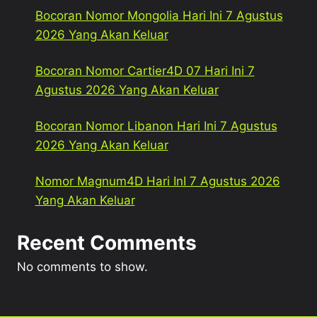
Bocoran Nomor Mongolia Hari Ini 7 Agustus
2026 Yang Akan Keluar
Bocoran Nomor Cartier4D 07 Hari Ini 7
Agustus 2026 Yang Akan Keluar
Bocoran Nomor Libanon Hari Ini 7 Agustus
2026 Yang Akan Keluar
Nomor Magnum4D Hari InI 7 Agustus 2026
Yang Akan Keluar
Recent Comments
No comments to show.