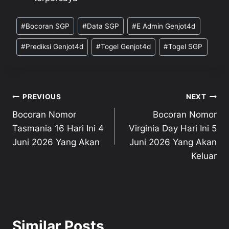
Post
#
Bocoran SGP
#
Data SGP
#
E Admin Genjot4d
Tags:
#
Prediksi Genjot4d
#
Togel Genjot4d
#
Togel SGP
Post
PREVIOUS
NEXT
Bocoran Nomor
Bocoran Nomor
navigation
Tasmania 16 Hari Ini 4
Virginia Day Hari Ini 5
Juni 2026 Yang Akan
Juni 2026 Yang Akan
Keluar
Similar Posts