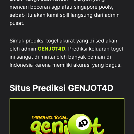
mencari bocoran sgp atau singapore pools,
sebab itu akan kami spill langsung dari admin
pusat.
Simak prediksi togel akurat yang di sediakan
oleh admin
GENJOT4D
. Prediksi keluaran togel
ini sangat di mintai oleh banyak pemain di
Indonesia karena memiliki akurasi yang bagus.
Situs Prediksi GENJOT4D