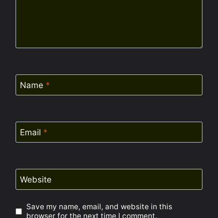
Name
*
Email
*
Website
Save my name, email, and website in this
browser for the next time I comment.