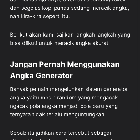
dan segelas kopi panas sedang meracik angka,
nah kira-kira seperti itu.
Berikut akan kami sajikan langkah langkah yang
bisa diikuti untuk meracik angka akurat
Jangan Pernah Menggunakan
Angka Generator
Banyak pemain mengeluhkan sistem generator
angka yaitu mesin random yang mengacak-
ngacak pola angka menjadi pola baru yang
ternyata tidak terlalu menguntungkan.
Sebab itu jadikan cara tersebut sebagai