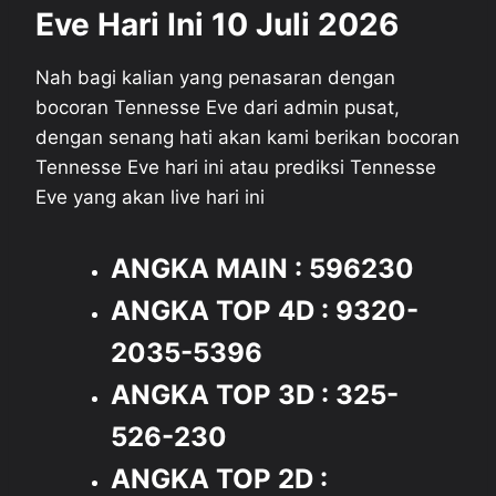
Eve Hari Ini 10 Juli 2026
Nah bagi kalian yang penasaran dengan
bocoran Tennesse Eve dari admin pusat,
dengan senang hati akan kami berikan bocoran
Tennesse Eve hari ini atau prediksi Tennesse
Eve yang akan live hari ini
ANGKA MAIN : 596230
ANGKA TOP 4D : 9320-
2035-5396
ANGKA TOP 3D : 325-
526-230
ANGKA TOP 2D :