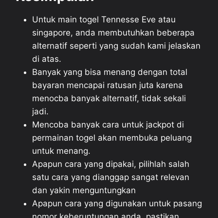
Untuk main togel Tennesse Eve atau
singapore, anda membutuhkan beberapa
alternatif seperti yang sudah kami jelaskan
di atas.
Banyak yang bisa menang dengan total
bayaran mencapai ratusan juta karena
menocba banyak alternatif, tidak sekali
jadi.
Mencoba banyak cara untuk jackpot di
permainan togel akan membuka peluang
untuk menang.
Apapun cara yang dipakai, pilihlah salah
satu cara yang dianggap sangat relevan
dan yakin menguntungkan
Apapun cara yang digunakan untuk pasang
nomor keberuntungan anda, pastikan