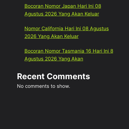
Bocoran Nomor Japan Hari Ini 08
Agustus 2026 Yang Akan Keluar
Nomor California Hari Ini 08 Agustus
2026 Yang Akan Keluar
Bocoran Nomor Tasmania 16 Hari Ini 8
Agustus 2026 Yang Akan
Recent Comments
No comments to show.