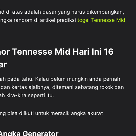
id di atas adalah dasar yang harus dikembangkan,
ngka random di artikel prediksi
togel Tennesse Mid
r Tennesse Mid Hari Ini 16
ar
h pada tahu. Kalau belum mungkin anda pernah
an kertas ajaibnya, ditemani sebatang rokok dan
kira-kira seperti itu.
ng bisa diikuti untuk meracik angka akurat
Angka Generator