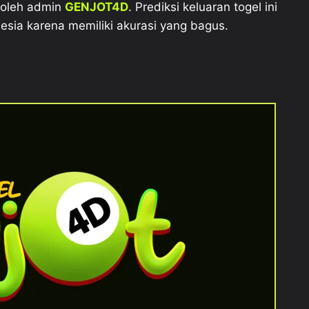
n oleh admin
GENJOT4D
. Prediksi keluaran togel ini
esia karena memiliki akurasi yang bagus.