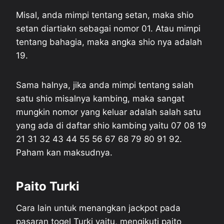
Misal, anda mimpi tentang setan, maka shio
setan diartiakn sebagai nomor 01. Atau mimpi
tentang bahagia, maka angka shio nya adalah
19.
Sama halnya, jika anda mimpi tentang salah
satu shio misalnya kambing, maka sangat
mungkin nomor yang keluar adalah salah satu
yang ada di daftar shio kambing yaitu 07 08 19
21 31 32 43 44 55 56 67 68 79 80 91 92.
Paham kan maksudnya.
Paito Turki
Cara lain untuk menangkan jackpot pada
pasaran togel Turki yaitu, mengikuti paito