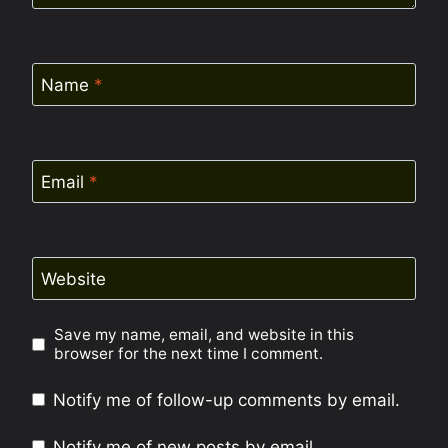
Name
*
Email
*
Website
Save my name, email, and website in this
browser for the next time I comment.
Notify me of follow-up comments by email.
Notify me of new posts by email.