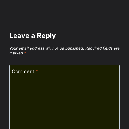
Leave a Reply
Your email address will not be published.
Required fields are
marked
*
Comment
*