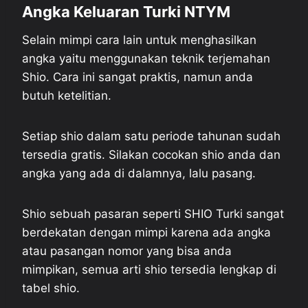
Angka Keluaran Turki NTYM
Selain mimpi cara lain untuk menghasilkan
angka yaitu menggunakan teknik terjemahan
Shio. Cara ini sangat praktis, namun anda
butuh ketelitian.
Setiap shio dalam satu periode tahunan sudah
tersedia gratis. Silakan cocokan shio anda dan
angka yang ada di dalamnya, lalu pasang.
Shio sebuah pasaran seperti SHIO Turki sangat
berdekatan dengan mimpi karena ada angka
atau pasangan nomor yang bisa anda
mimpikan, semua arti shio tersedia lengkap di
tabel shio.