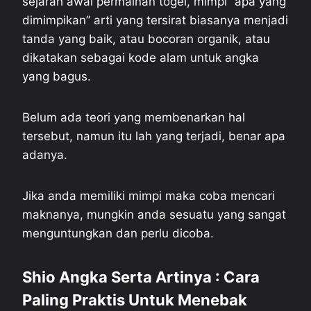
sejarah awal permainan togel, mimpi “apa yang
dimimpikan” arti yang tersirat biasanya menjadi
tanda yang baik, atau bocoran organik, atau
dikatakan sebagai kode alam untuk angka
yang bagus.
Belum ada teori yang membenarkan hal
tersebut, namun itu lah yang terjadi, benar apa
adanya.
Jika anda memiliki mimpi maka coba mencari
maknanya, mungkin anda sesuatu yang sangat
menguntungkan dan perlu dicoba.
Shio Angka Serta Artinya : Cara
Paling Praktis Untuk Menebak