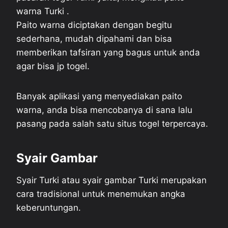
warna Turki .
Paito warna diciptakan dengan begitu
sederhana, mudah dipahami dan bisa
memberikan tafsiran yang bagus untuk anda
agar bisa jp togel.
Banyak aplikasi yang menyediakan paito
warna, anda bisa mencobanya di sana lalu
pasang pada salah satu situs togel terpercaya.
Syair Gambar
Syair Turki atau syair gambar Turki merupakan
cara tradisional untuk menemukan angka
keberuntungan.