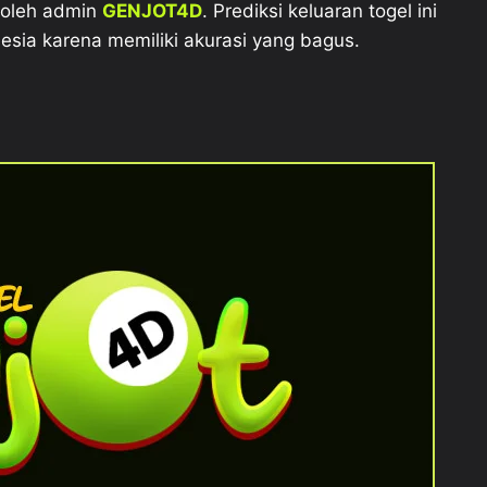
n oleh admin
GENJOT4D
. Prediksi keluaran togel ini
esia karena memiliki akurasi yang bagus.