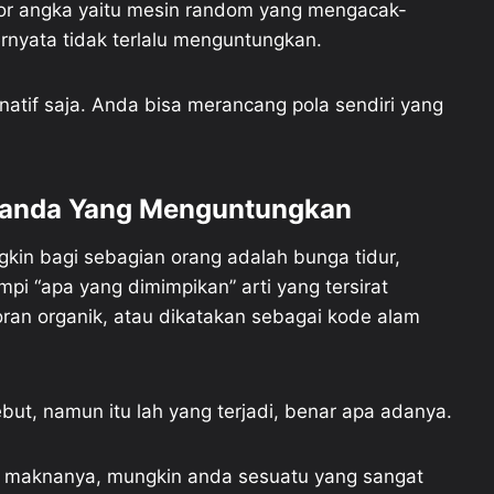
or angka yaitu mesin random yang mengacak-
rnyata tidak terlalu menguntungkan.
rnatif saja. Anda bisa merancang pola sendiri yang
Tanda Yang Menguntungkan
kin bagi sebagian orang adalah bunga tidur,
pi “apa yang dimimpikan” arti yang tersirat
ran organik, atau dikatakan sebagai kode alam
ut, namun itu lah yang terjadi, benar apa adanya.
i maknanya, mungkin anda sesuatu yang sangat