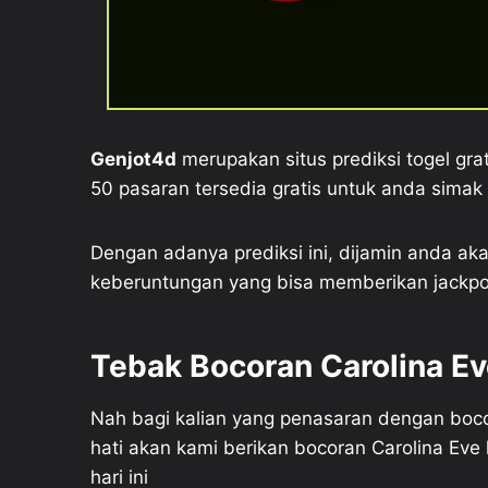
Genjot4d
merupakan situs prediksi togel grat
50 pasaran tersedia gratis untuk anda simak 
Dengan adanya prediksi ini, dijamin anda a
keberuntungan yang bisa memberikan jackpot
Tebak Bocoran Carolina Ev
Nah bagi kalian yang penasaran dengan boco
hati akan kami berikan bocoran Carolina Eve h
hari ini