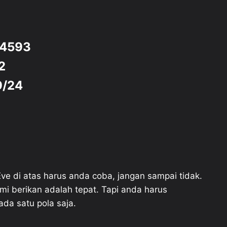
-4593
2
9/24
ve di atas harus anda coba, jangan sampai tidak.
mi berikan adalah tepat. Tapi anda harus
da satu pola saja.