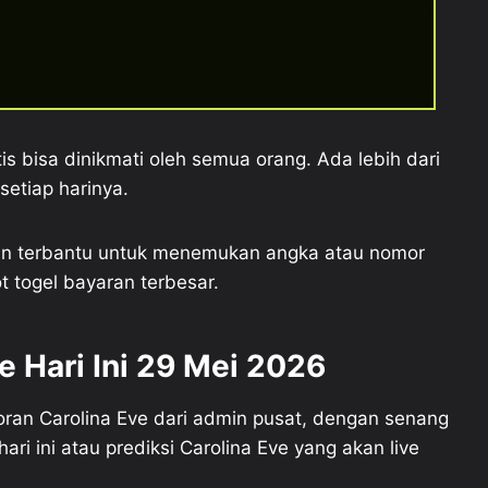
is bisa dinikmati oleh semua orang. Ada lebih dari
setiap harinya.
kan terbantu untuk menemukan angka atau nomor
 togel bayaran terbesar.
e Hari Ini 29 Mei 2026
ran Carolina Eve dari admin pusat, dengan senang
ari ini atau prediksi Carolina Eve yang akan live