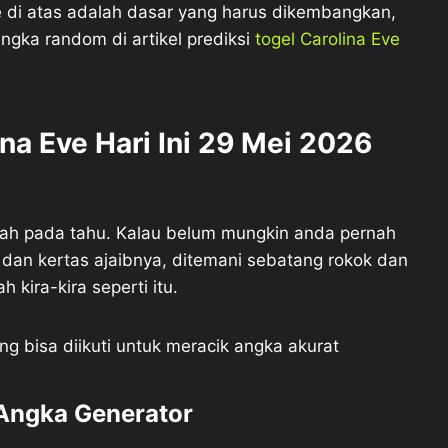
e di atas adalah dasar yang harus dikembangkan,
ngka random di artikel prediksi
togel Carolina Eve
na Eve Hari Ini 29 Mei 2026
h pada tahu. Kalau belum mungkin anda pernah
an kertas ajaibnya, ditemani sebatang rokok dan
kira-kira seperti itu.
ng bisa diikuti untuk meracik angka akurat
Angka Generator