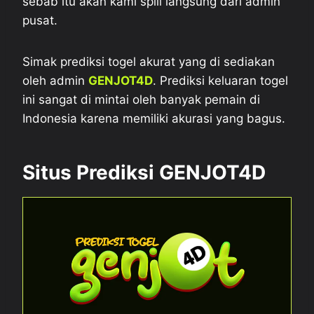
sebab itu akan kami spill langsung dari admin
pusat.
Simak prediksi togel akurat yang di sediakan
oleh admin
GENJOT4D
. Prediksi keluaran togel
ini sangat di mintai oleh banyak pemain di
Indonesia karena memiliki akurasi yang bagus.
Situs Prediksi GENJOT4D