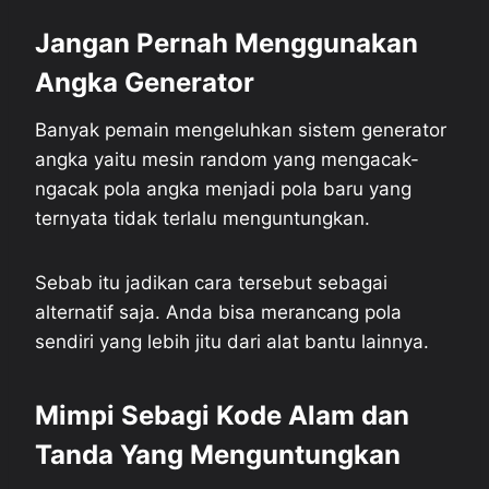
Jangan Pernah Menggunakan
Angka Generator
Banyak pemain mengeluhkan sistem generator
angka yaitu mesin random yang mengacak-
ngacak pola angka menjadi pola baru yang
ternyata tidak terlalu menguntungkan.
Sebab itu jadikan cara tersebut sebagai
alternatif saja. Anda bisa merancang pola
sendiri yang lebih jitu dari alat bantu lainnya.
Mimpi Sebagi Kode Alam dan
Tanda Yang Menguntungkan