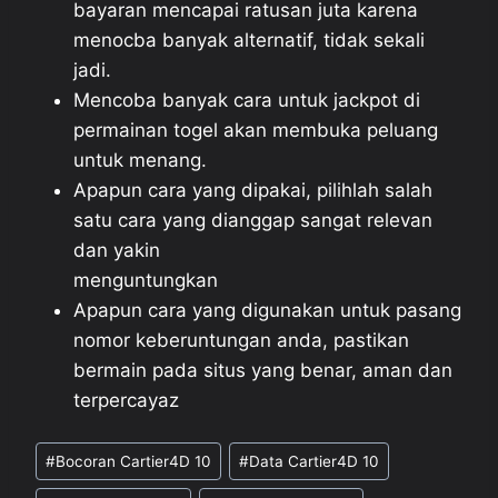
bayaran mencapai ratusan juta karena
menocba banyak alternatif, tidak sekali
jadi.
Mencoba banyak cara untuk jackpot di
permainan togel akan membuka peluang
untuk menang.
Apapun cara yang dipakai, pilihlah salah
satu cara yang dianggap sangat relevan
dan yakin
menguntungkan
Apapun cara yang digunakan untuk pasang
nomor keberuntungan anda, pastikan
bermain pada situs yang benar, aman dan
terpercayaz
Post
#
Bocoran Cartier4D 10
#
Data Cartier4D 10
Tags: