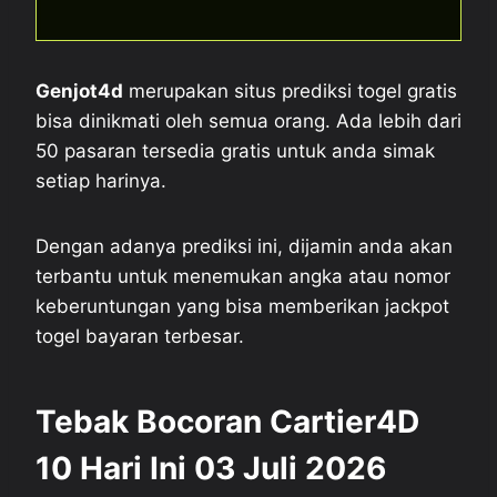
Genjot4d
merupakan situs prediksi togel gratis
bisa dinikmati oleh semua orang. Ada lebih dari
50 pasaran tersedia gratis untuk anda simak
setiap harinya.
Dengan adanya prediksi ini, dijamin anda akan
terbantu untuk menemukan angka atau nomor
keberuntungan yang bisa memberikan jackpot
togel bayaran terbesar.
Tebak Bocoran Cartier4D
10 Hari Ini 03 Juli
2026