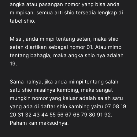
angka atau pasangan nomor yang bisa anda
mimpikan, semua arti shio tersedia lengkap di
tabel shio.
Misal, anda mimpi tentang setan, maka shio
setan diartikan sebagai nomor 01. Atau mimpi
tentang bahagia, maka angka shio nya adalah
19.
Sama halnya, jika anda mimpi tentang salah
satu shio misalnya kambing, maka sangat
mungkin nomor yang keluar adalah salah satu
yang ada di daftar shio kambing yaitu 07 08 19
20 31 32 43 44 55 56 67 68 79 80 91 92.
Paham kan maksudnya.