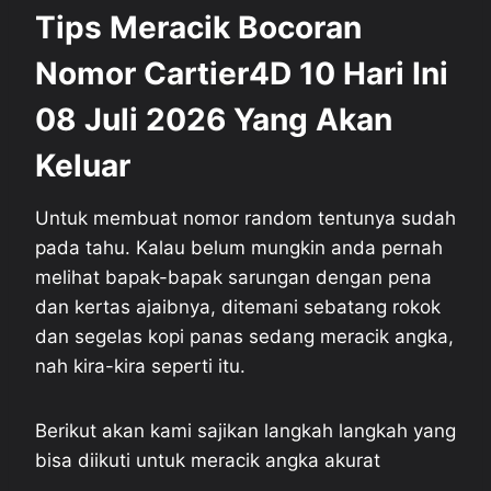
Tips Meracik Bocoran
Nomor Cartier4D 10 Hari Ini
08 Juli 2026 Yang Akan
Keluar
Untuk membuat nomor random tentunya sudah
pada tahu. Kalau belum mungkin anda pernah
melihat bapak-bapak sarungan dengan pena
dan kertas ajaibnya, ditemani sebatang rokok
dan segelas kopi panas sedang meracik angka,
nah kira-kira seperti itu.
Berikut akan kami sajikan langkah langkah yang
bisa diikuti untuk meracik angka akurat