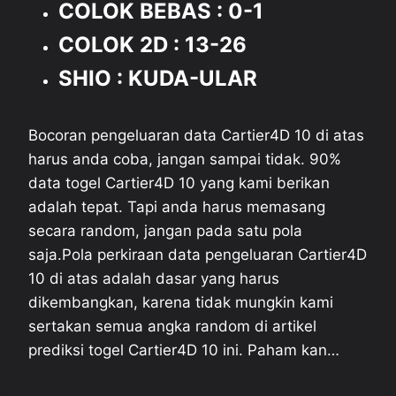
COLOK BEBAS : 0-1
COLOK 2D : 13-26
SHIO : KUDA-ULAR
Bocoran pengeluaran data Cartier4D 10 di atas
harus anda coba, jangan sampai tidak. 90%
data togel Cartier4D 10 yang kami berikan
adalah tepat. Tapi anda harus memasang
secara random, jangan pada satu pola
saja.Pola perkiraan data pengeluaran Cartier4D
10 di atas adalah dasar yang harus
dikembangkan, karena tidak mungkin kami
sertakan semua angka random di artikel
prediksi togel Cartier4D 10 ini. Paham kan…