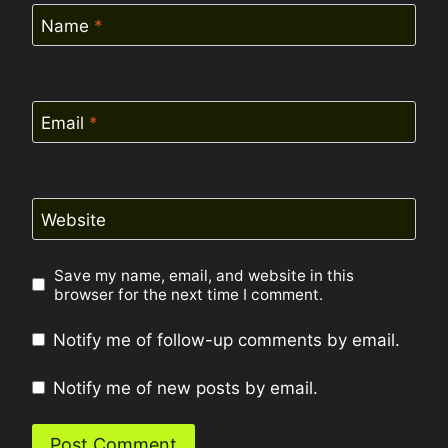
Name
*
Email
*
Website
Save my name, email, and website in this
browser for the next time I comment.
Notify me of follow-up comments by email.
Notify me of new posts by email.