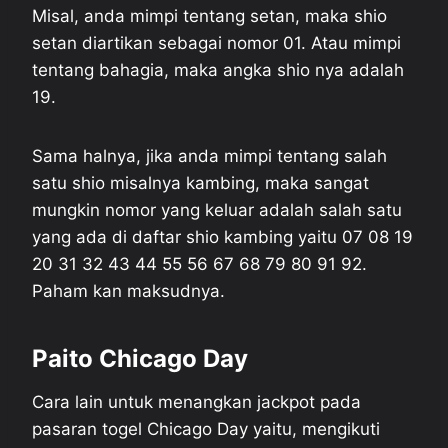
Misal, anda mimpi tentang setan, maka shio
setan diartikan sebagai nomor 01. Atau mimpi
tentang bahagia, maka angka shio nya adalah
19.
Sama halnya, jika anda mimpi tentang salah
satu shio misalnya kambing, maka sangat
mungkin nomor yang keluar adalah salah satu
yang ada di daftar shio kambing yaitu 07 08 19
20 31 32 43 44 55 56 67 68 79 80 91 92.
Paham kan maksudnya.
Paito Chicago Day
Cara lain untuk menangkan jackpot pada
pasaran togel Chicago Day yaitu, mengikuti