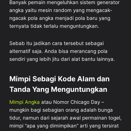
Banyak pemain mengeluhkan sistem generator
angka yaitu mesin random yang mengacak-
ngacak pola angka menjadi pola baru yang
ternyata tidak terlalu menguntungkan.
Sebab itu jadikan cara tersebut sebagai
alternatif saja. Anda bisa merancang pola
sendiri yang lebih jitu dari alat bantu lainnya.
Mimpi Sebagi Kode Alam dan
Tanda Yang Menguntungkan
Mimpi Angka
atau Nomor Chicago Day –
mungkin bagi sebagian orang adalah bunga
tidur, namun dari sejarah awal permainan togel,
mimpi “apa yang dimimpikan” arti yang tersirat