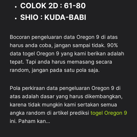
COLOK 2D :
61-80
SHIO : KUDA-BABI
Bocoran pengeluaran data Oregon 9 di atas
harus anda coba, jangan sampai tidak. 90%
data togel Oregon 9 yang kami berikan adalah
tepat. Tapi anda harus memasang secara
random, jangan pada satu pola saja.
Pola perkiraan data pengeluaran Oregon 9 di
atas adalah dasar yang harus dikembangkan,
karena tidak mungkin kami sertakan semua
angka random di artikel prediksi
togel Oregon 9
ini. Paham kan…