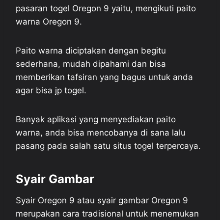
pasaran togel Oregon 9 yaitu, mengikuti paito
warna Oregon 9.
Paito warna diciptakan dengan begitu
sederhana, mudah dipahami dan bisa
memberikan tafsiran yang bagus untuk anda
agar bisa jp togel.
Banyak aplikasi yang menyediakan paito
warna, anda bisa mencobanya di sana lalu
pasang pada salah satu situs togel terpercaya.
Syair Gambar
Syair Oregon 9 atau syair gambar Oregon 9
merupakan cara tradisional untuk menemukan