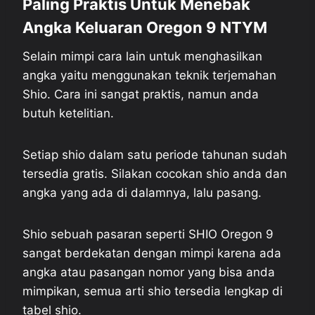
Paling Praktis Untuk Menebak
Angka Keluaran Oregon 9 NTYM
Selain mimpi cara lain untuk menghasilkan
angka yaitu menggunakan teknik terjemahan
Shio. Cara ini sangat praktis, namun anda
butuh ketelitian.
Setiap shio dalam satu periode tahunan sudah
tersedia gratis. Silakan cocokan shio anda dan
angka yang ada di dalamnya, lalu pasang.
Shio sebuah pasaran seperti SHIO Oregon 9
sangat berdekatan dengan mimpi karena ada
angka atau pasangan nomor yang bisa anda
mimpikan, semua arti shio tersedia lengkap di
tabel shio.