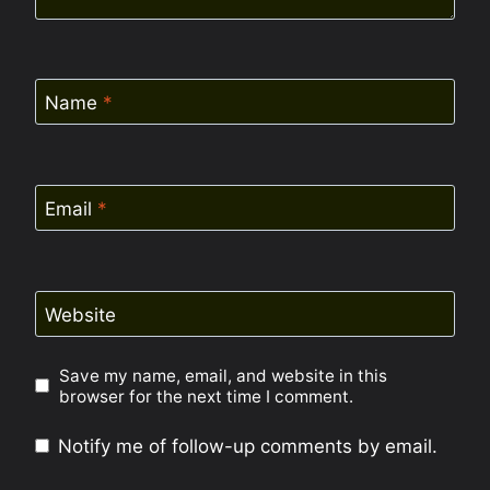
Name
*
Email
*
Website
Save my name, email, and website in this
browser for the next time I comment.
Notify me of follow-up comments by email.