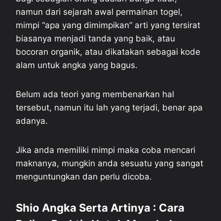
namun dari sejarah awal permainan togel,
mimpi “apa yang dimimpikan” arti yang tersirat
biasanya menjadi tanda yang baik, atau
bocoran organik, atau dikatakan sebagai kode
alam untuk angka yang bagus.
Belum ada teori yang membenarkan hal
tersebut, namun itu lah yang terjadi, benar apa
adanya.
Jika anda memiliki mimpi maka coba mencari
maknanya, mungkin anda sesuatu yang sangat
menguntungkan dan perlu dicoba.
Shio Angka Serta Artinya : Cara