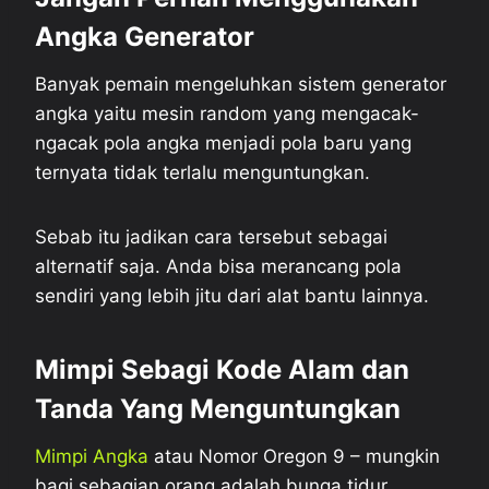
Angka Generator
Banyak pemain mengeluhkan sistem generator
angka yaitu mesin random yang mengacak-
ngacak pola angka menjadi pola baru yang
ternyata tidak terlalu menguntungkan.
Sebab itu jadikan cara tersebut sebagai
alternatif saja. Anda bisa merancang pola
sendiri yang lebih jitu dari alat bantu lainnya.
Mimpi Sebagi Kode Alam dan
Tanda Yang Menguntungkan
Mimpi Angka
atau Nomor Oregon 9 – mungkin
bagi sebagian orang adalah bunga tidur,