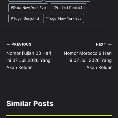
Tags:
#
Data New York Eve
#
Prediksi Genjot4d
#
Togel Genjot4d
#
Togel New York Eve
Post
PREVIOUS
NEXT
Nomor Fujian 23 Hari
Nomor Morocco 9 Hari
navigation
Ini 07 Juli 2026 Yang
ini 07 Juli 2026 Yang
Akan Keluar
Akan Keluar
Similar Posts