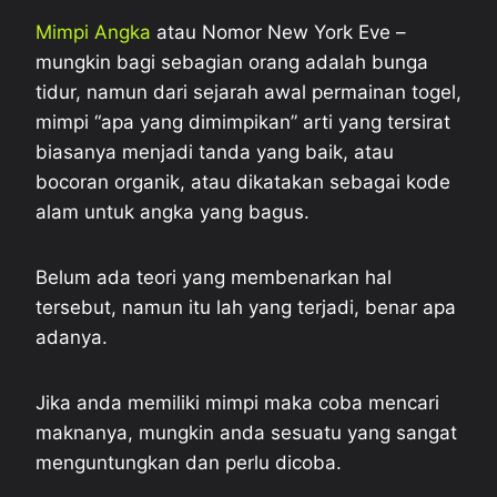
Mimpi Angka
atau Nomor New York Eve –
mungkin bagi sebagian orang adalah bunga
tidur, namun dari sejarah awal permainan togel,
mimpi “apa yang dimimpikan” arti yang tersirat
biasanya menjadi tanda yang baik, atau
bocoran organik, atau dikatakan sebagai kode
alam untuk angka yang bagus.
Belum ada teori yang membenarkan hal
tersebut, namun itu lah yang terjadi, benar apa
adanya.
Jika anda memiliki mimpi maka coba mencari
maknanya, mungkin anda sesuatu yang sangat
menguntungkan dan perlu dicoba.