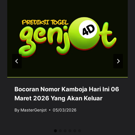
Bocoran Nomor Kamboja Hari Ini 06
Maret 2026 Yang Akan Keluar
By
MasterGenjot
05/03/2026