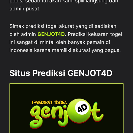
pools, sebab itu akan kami spill langsung dari
admin pusat.
Simak prediksi togel akurat yang di sediakan
oleh admin
GENJOT4D
. Prediksi keluaran togel
ini sangat di mintai oleh banyak pemain di
Indonesia karena memiliki akurasi yang bagus.
Situs Prediksi GENJOT4D