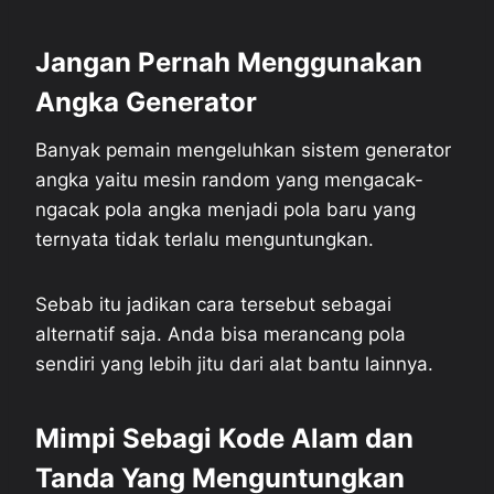
Jangan Pernah Menggunakan
Angka Generator
Banyak pemain mengeluhkan sistem generator
angka yaitu mesin random yang mengacak-
ngacak pola angka menjadi pola baru yang
ternyata tidak terlalu menguntungkan.
Sebab itu jadikan cara tersebut sebagai
alternatif saja. Anda bisa merancang pola
sendiri yang lebih jitu dari alat bantu lainnya.
Mimpi Sebagi Kode Alam dan
Tanda Yang Menguntungkan