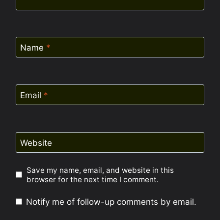
Name
*
Email
*
Website
Save my name, email, and website in this
browser for the next time I comment.
Notify me of follow-up comments by email.