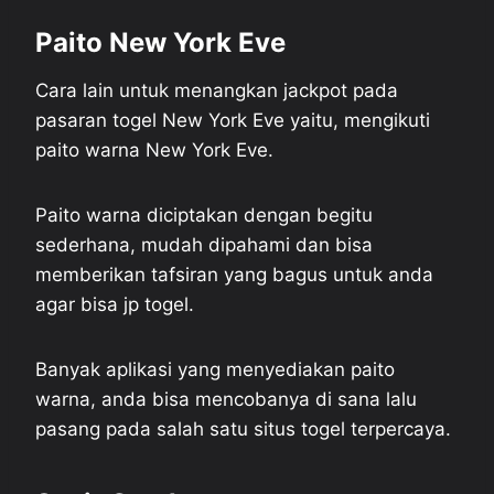
Paito New York Eve
Cara lain untuk menangkan jackpot pada
pasaran togel New York Eve yaitu, mengikuti
paito warna New York Eve.
Paito warna diciptakan dengan begitu
sederhana, mudah dipahami dan bisa
memberikan tafsiran yang bagus untuk anda
agar bisa jp togel.
Banyak aplikasi yang menyediakan paito
warna, anda bisa mencobanya di sana lalu
pasang pada salah satu situs togel terpercaya.