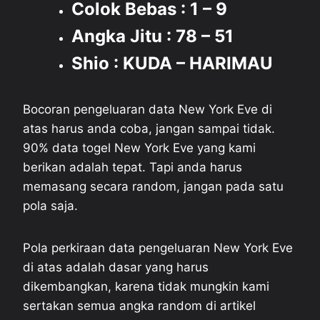
Colok Bebas : 1 – 9
Angka Jitu : 78
– 51
Shio : KUDA – HARIMAU
Bocoran pengeluaran data New York Eve di
atas harus anda coba, jangan sampai tidak.
90% data togel New York Eve yang kami
berikan adalah tepat. Tapi anda harus
memasang secara random, jangan pada satu
pola saja.
Pola perkiraan data pengeluaran New York Eve
di atas adalah dasar yang harus
dikembangkan, karena tidak mungkin kami
sertakan semua angka random di artikel