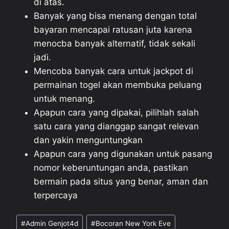
di atas.
Banyak yang bisa menang dengan total
bayaran mencapai ratusan juta karena
menocba banyak alternatif, tidak sekali
jadi.
Mencoba banyak cara untuk jackpot di
permainan togel akan membuka peluang
untuk menang.
Apapun cara yang dipakai, pilihlah salah
satu cara yang dianggap sangat relevan
dan yakin menguntungkan
Apapun cara yang digunakan untuk pasang
nomor keberuntungan anda, pastikan
bermain pada situs yang benar, aman dan
terpercaya
Post
#
Admin Genjot4d
#
Bocoran New York Eve