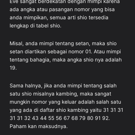
Eve sangat berdekatan dengan mimpi karena
ada angka atau pasangan nomor yang bisa
anda mimpikan, semua arti shio tersedia
lengkap di tabel shio.
Misal, anda mimpi tentang setan, maka shio
setan diartikan sebagai nomor 01. Atau mimpi
tentang bahagia, maka angka shio nya adalah
19.
Sama halnya, jika anda mimpi tentang salah
satu shio misalnya kambing, maka sangat
mungkin nomor yang keluar adalah salah satu
yang ada di daftar shio kambing yaitu 31 31 31
31 31 32 43 44 55 56 67 68 79 80 91 92.
Paham kan maksudnya.