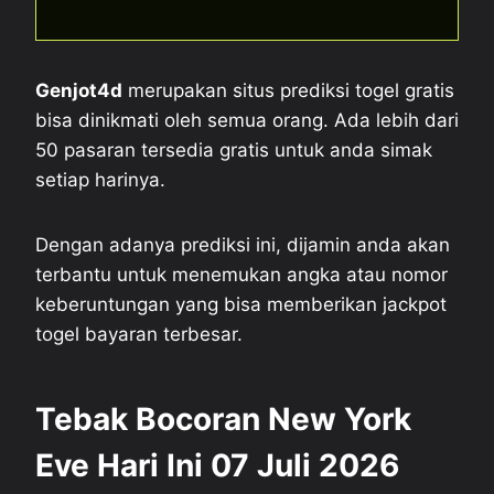
Genjot4d
merupakan situs prediksi togel gratis
bisa dinikmati oleh semua orang. Ada lebih dari
50 pasaran tersedia gratis untuk anda simak
setiap harinya.
Dengan adanya prediksi ini, dijamin anda akan
terbantu untuk menemukan angka atau nomor
keberuntungan yang bisa memberikan jackpot
togel bayaran terbesar.
Tebak Bocoran New York
Eve Hari Ini 07 Juli 2026