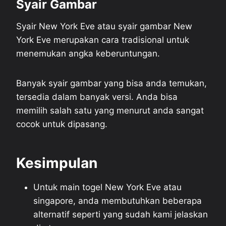
Syair Gambar
Syair New York Eve atau syair gambar New
York Eve merupakan cara tradisional untuk
menemukan angka keberuntungan.
Banyak syair gambar yang bisa anda temukan,
tersedia dalam banyak versi. Anda bisa
memilih salah satu yang menurut anda sangat
cocok untuk dipasang.
Kesimpulan
Untuk main togel New York Eve atau
singapore, anda membutuhkan beberapa
alternatif seperti yang sudah kami jelaskan