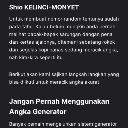
Shio KELINCI-MONYET
Untuk membuat nomor random tentunya sudah
pada tahu. Kalau belum mungkin anda pernah
melihat bapak-bapak sarungan dengan pena
dan kertas ajaibnya, ditemani sebatang rokok
dan segelas kopi panas sedang meracik angka,
nah kira-kira seperti itu.
Berikut akan kami sajikan langkah langkah yang
bisa diikuti untuk meracik angka akurat
Jangan Pernah Menggunakan
Angka Generator
Banyak pemain mengeluhkan sistem generator