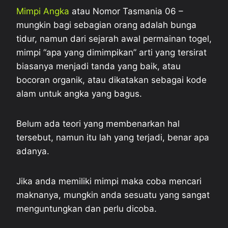
Mimpi Angka
atau Nomor Tasmania 06 –
mungkin bagi sebagian orang adalah bunga
tidur, namun dari sejarah awal permainan togel,
mimpi “apa yang dimimpikan” arti yang tersirat
biasanya menjadi tanda yang baik, atau
bocoran organik, atau dikatakan sebagai kode
alam untuk angka yang bagus.
Belum ada teori yang membenarkan hal
tersebut, namun itu lah yang terjadi, benar apa
adanya.
Jika anda memiliki mimpi maka coba mencari
maknanya, mungkin anda sesuatu yang sangat
menguntungkan dan perlu dicoba.