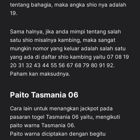
tentang bahagia, maka angka shio nya adalah
19.
Sama halnya, jika anda mimpi tentang salah
satu shio misalnya kambing, maka sangat
mungkin nomor yang keluar adalah salah satu
yang ada di daftar shio kambing yaitu 07 08 19
20 31 32 43 44 55 56 67 68 79 80 91 92.
Paham kan maksudnya.
Paito Tasmania 06
Cara lain untuk menangkan jackpot pada
pasaran togel Tasmania 06 yaitu, mengikuti
paito warna Tasmania 06.
Paito warna diciptakan dengan begitu