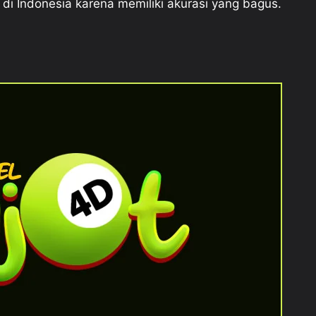
n di Indonesia karena memiliki akurasi yang bagus.