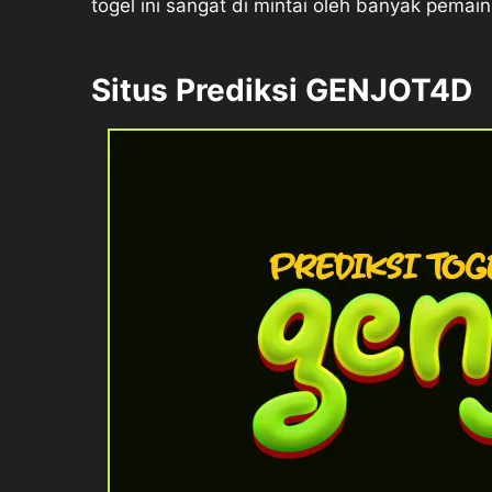
togel ini sangat di mintai oleh banyak pemai
Situs Prediksi GENJOT4D