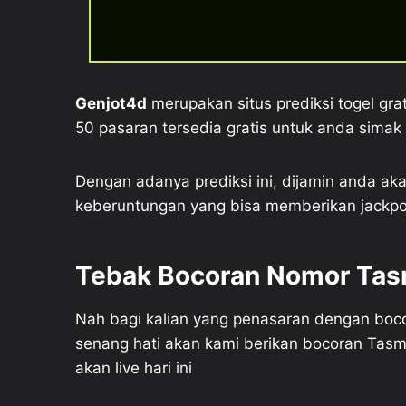
Genjot4d
merupakan situs prediksi togel grat
50 pasaran tersedia gratis untuk anda simak 
Dengan adanya prediksi ini, dijamin anda a
keberuntungan yang bisa memberikan jackpot
Tebak Bocoran
Nomor
Tasm
Nah bagi kalian yang penasaran dengan boc
senang hati akan kami berikan bocoran Tasma
akan live hari ini