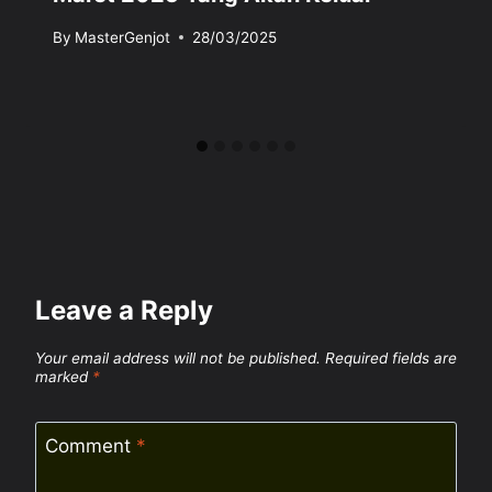
By
MasterGenjot
28/03/2025
Leave a Reply
Your email address will not be published.
Required fields are
marked
*
Comment
*