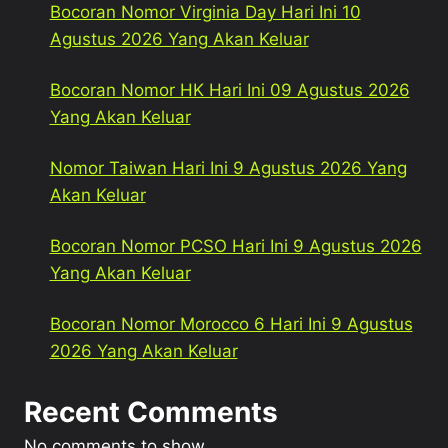
Bocoran Nomor Virginia Day Hari Ini 10
Agustus 2026 Yang Akan Keluar
Bocoran Nomor HK Hari Ini 09 Agustus 2026
Yang Akan Keluar
Nomor Taiwan Hari Ini 9 Agustus 2026 Yang
Akan Keluar
Bocoran Nomor PCSO Hari Ini 9 Agustus 2026
Yang Akan Keluar
Bocoran Nomor Morocco 6 Hari Ini 9 Agustus
2026 Yang Akan Keluar
Recent Comments
No comments to show.