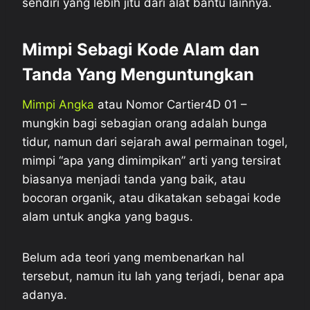
sendiri yang lebih jitu dari alat bantu lainnya.
Mimpi Sebagi Kode Alam dan
Tanda Yang Menguntungkan
Mimpi Angka
atau Nomor Cartier4D 01 –
mungkin bagi sebagian orang adalah bunga
tidur, namun dari sejarah awal permainan togel,
mimpi “apa yang dimimpikan” arti yang tersirat
biasanya menjadi tanda yang baik, atau
bocoran organik, atau dikatakan sebagai kode
alam untuk angka yang bagus.
Belum ada teori yang membenarkan hal
tersebut, namun itu lah yang terjadi, benar apa
adanya.