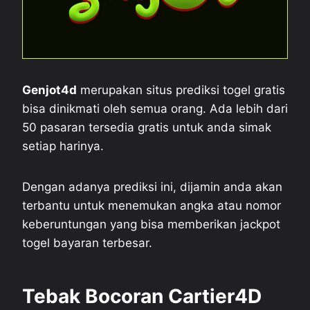
Genjot4d
merupakan situs prediksi togel gratis
bisa dinikmati oleh semua orang. Ada lebih dari
50 pasaran tersedia gratis untuk anda simak
setiap harinya.
Dengan adanya prediksi ini, dijamin anda akan
terbantu untuk menemukan angka atau nomor
keberuntungan yang bisa memberikan jackpot
togel bayaran terbesar.
Tebak Bocoran Cartier4D