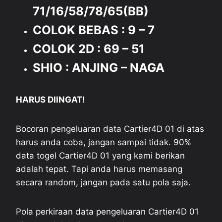
71/16/58/78/65(BB)
COLOK BEBAS : 9 – 7
COLOK 2D : 69 – 51
SHIO : ANJING – NAGA
HARUS DIINGAT!
Bocoran pengeluaran data Cartier4D 01 di atas
harus anda coba, jangan sampai tidak. 90%
data togel Cartier4D 01 yang kami berikan
adalah tepat. Tapi anda harus memasang
secara random, jangan pada satu pola saja.
Pola perkiraan data pengeluaran Cartier4D 01