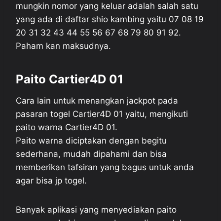
mungkin nomor yang keluar adalah salah satu
yang ada di daftar shio kambing yaitu 07 08 19
20 31 32 43 44 55 56 67 68 79 80 91 92.
Paham kan maksudnya.
Paito Cartier4D 01
Cara lain untuk menangkan jackpot pada
pasaran togel Cartier4D 01 yaitu, mengikuti
paito warna Cartier4D 01.
Paito warna diciptakan dengan begitu
sederhana, mudah dipahami dan bisa
memberikan tafsiran yang bagus untuk anda
agar bisa jp togel.
Banyak aplikasi yang menyediakan paito