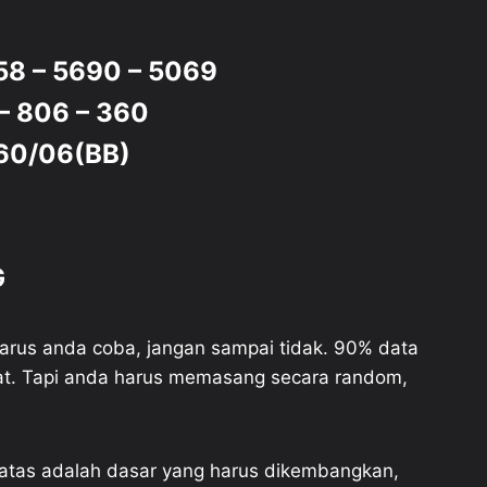
58 – 5690 – 5069
– 806 – 360
60/06(BB)
G
arus anda coba, jangan sampai tidak. 90% data
pat. Tapi anda harus memasang secara random,
 atas adalah dasar yang harus dikembangkan,