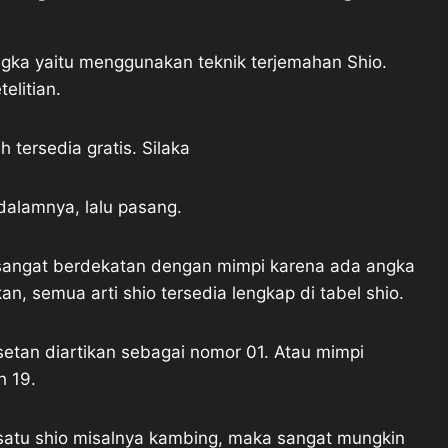
ngka yaitu menggunakan teknik terjemahan Shio.
elitian.
 tersedia gratis. Silaka
dalamnya, lalu pasang.
sangat berdekatan dengan mimpi karena ada angka
, semua arti shio tersedia lengkap di tabel shio.
setan diartikan sebagai nomor 01. Atau mimpi
h 19.
 satu shio misalnya kambing, maka sangat mungkin