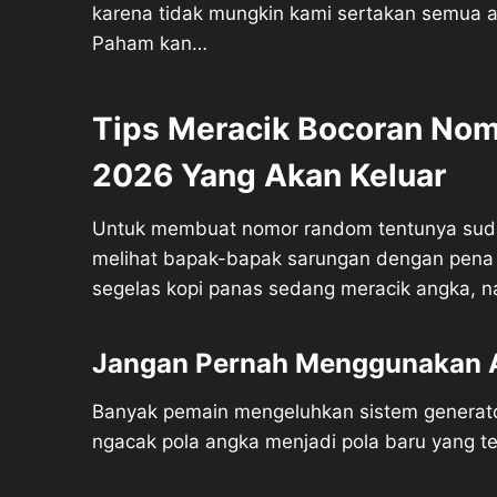
karena tidak mungkin kami sertakan semua a
Paham kan…
Tips Meracik Bocoran
Nomo
2026 Yang Akan Keluar
Untuk membuat nomor random tentunya suda
melihat bapak-bapak sarungan dengan pena d
segelas kopi panas sedang meracik angka, nah 
Jangan Pernah Menggunakan 
Banyak pemain mengeluhkan sistem generat
ngacak pola angka menjadi pola baru yang te