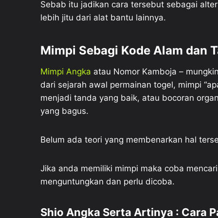
Sebab itu jadikan cara tersebut sebagai alte
lebih jitu dari alat bantu lainnya.
Mimpi Sebagi Kode Alam dan 
Mimpi Angka
atau Nomor Kamboja – mungkin 
dari sejarah awal permainan togel, mimpi “ap
menjadi tanda yang baik, atau bocoran organ
yang bagus.
Belum ada teori yang membenarkan hal terseb
Jika anda memiliki mimpi maka coba mencar
menguntungkan dan perlu dicoba.
Shio Angka Serta Artinya : Cara 