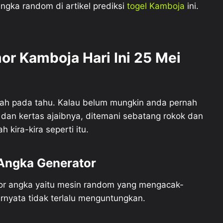
ngka random di artikel prediksi
togel Kamboja
ini.
r Kamboja Hari Ini 25 Mei
h pada tahu. Kalau belum mungkin anda pernah
an kertas ajaibnya, ditemani sebatang rokok dan
kira-kira seperti itu.
Angka Generator
or angka yaitu mesin random yang mengacak-
rnyata tidak terlalu menguntungkan.