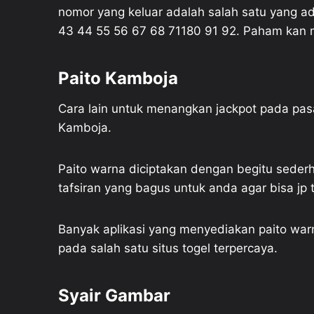
nomor yang keluar adalah salah satu yang ad
43 44 55 56 67 68 71180 91 92. Paham kan
Paito Kamboja
Cara lain untuk menangkan jackpot pada pasa
Kamboja.
Paito warna diciptakan dengan begitu sede
tafsiran yang bagus untuk anda agar bisa jp t
Banyak aplikasi yang menyediakan paito war
pada salah satu situs togel terpercaya.
Syair Gambar