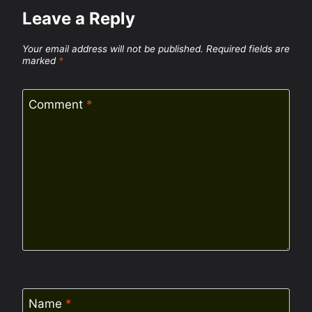
Leave a Reply
Your email address will not be published.
Required fields are
marked
*
Comment
*
Name
*