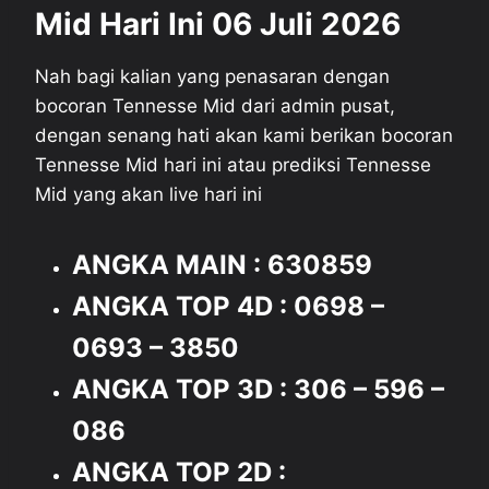
Mid Hari Ini 06 Juli 2026
Nah bagi kalian yang penasaran dengan
bocoran Tennesse Mid dari admin pusat,
dengan senang hati akan kami berikan bocoran
Tennesse Mid hari ini atau prediksi Tennesse
Mid yang akan live hari ini
ANGKA MAIN : 630859
ANGKA TOP 4D : 0698
–
0693 – 3850
ANGKA TOP 3D : 306
– 596 –
086
ANGKA TOP 2D :