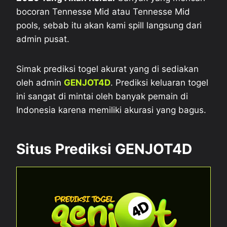
bocoran Tennesse Mid atau Tennesse Mid
pools, sebab itu akan kami spill langsung dari
admin pusat.
Simak prediksi togel akurat yang di sediakan
oleh admin
GENJOT4D
. Prediksi keluaran togel
ini sangat di mintai oleh banyak pemain di
Indonesia karena memiliki akurasi yang bagus.
Situs Prediksi GENJOT4D