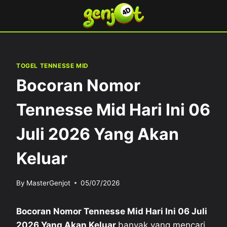
Skip
to
content
TOGEL TENNESSE MID
Bocoran Nomor
Tennesse Mid Hari Ini 06
Juli 2026 Yang Akan
Keluar
By
MasterGenjot
05/07/2026
Bocoran Nomor Tennesse Mid Hari Ini 06 Juli
2026 Yang Akan Keluar
banyak yang mencari