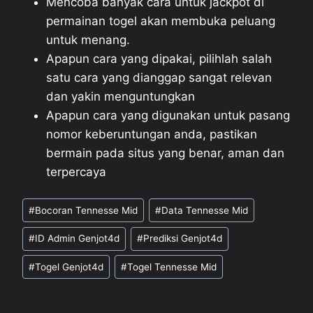
Mencoba banyak cara untuk jackpot di
permainan togel akan membuka peluang
untuk menang.
Apapun cara yang dipakai, pilihlah salah
satu cara yang dianggap sangat relevan
dan yakin menguntungkan
Apapun cara yang digunakan untuk pasang
nomor keberuntungan anda, pastikan
bermain pada situs yang benar, aman dan
terpercaya
Post
#
Bocoran Tennesse Mid
#
Data Tennesse Mid
Tags:
#
ID Admin Genjot4d
#
Prediksi Genjot4d
#
Togel Genjot4d
#
Togel Tennesse Mid