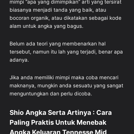
mimpi “apa yang dimimpikan” arti yang tersirat
biasanya menjadi tanda yang baik, atau
bocoran organik, atau dikatakan sebagai kode
alam untuk angka yang bagus.
Belum ada teori yang membenarkan hal
tersebut, namun itu lah yang terjadi, benar apa
adanya.
Jika anda memiliki mimpi maka coba mencari
maknanya, mungkin anda sesuatu yang sangat
menguntungkan dan perlu dicoba.
Shio Angka Serta Artinya : Cara
Paling Praktis Untuk Menebak
Angka Keluaran Tennesse Mid