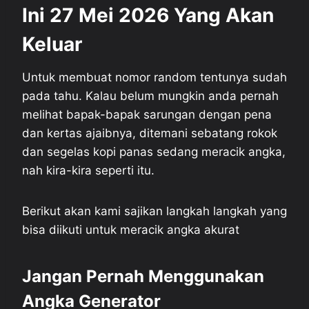
Ini 27 Mei 2026 Yang Akan
Keluar
Untuk membuat nomor random tentunya sudah
pada tahu. Kalau belum mungkin anda pernah
melihat bapak-bapak sarungan dengan pena
dan kertas ajaibnya, ditemani sebatang rokok
dan segelas kopi panas sedang meracik angka,
nah kira-kira seperti itu.
Berikut akan kami sajikan langkah langkah yang
bisa diikuti untuk meracik angka akurat
Jangan Pernah Menggunakan
Angka Generator