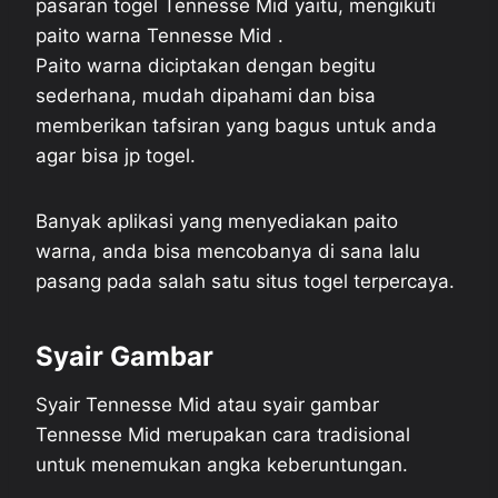
pasaran togel Tennesse Mid yaitu, mengikuti
paito warna Tennesse Mid .
Paito warna diciptakan dengan begitu
sederhana, mudah dipahami dan bisa
memberikan tafsiran yang bagus untuk anda
agar bisa jp togel.
Banyak aplikasi yang menyediakan paito
warna, anda bisa mencobanya di sana lalu
pasang pada salah satu situs togel terpercaya.
Syair Gambar
Syair Tennesse Mid atau syair gambar
Tennesse Mid merupakan cara tradisional
untuk menemukan angka keberuntungan.