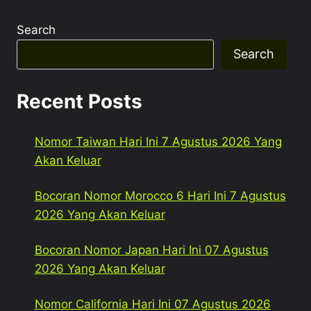
Search
Search
Recent Posts
Nomor Taiwan Hari Ini 7 Agustus 2026 Yang
Akan Keluar
Bocoran Nomor Morocco 6 Hari Ini 7 Agustus
2026 Yang Akan Keluar
Bocoran Nomor Japan Hari Ini 07 Agustus
2026 Yang Akan Keluar
Nomor California Hari Ini 07 Agustus 2026