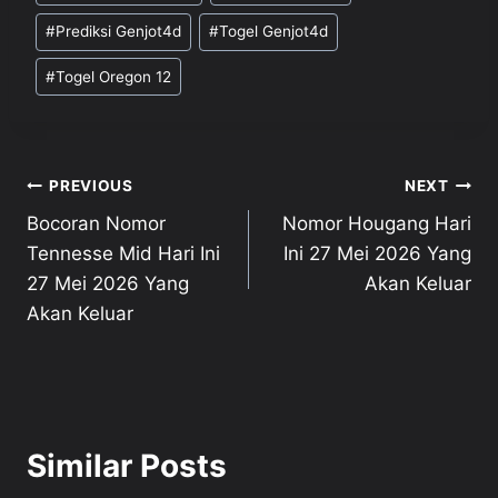
Tags:
#
Prediksi Genjot4d
#
Togel Genjot4d
#
Togel Oregon 12
Post
PREVIOUS
NEXT
Bocoran Nomor
Nomor Hougang Hari
navigation
Tennesse Mid Hari Ini
Ini 27 Mei 2026 Yang
27 Mei 2026 Yang
Akan Keluar
Akan Keluar
Similar Posts