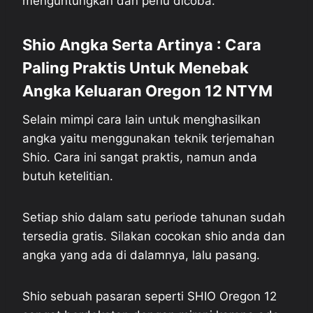
menguntungkan dan perlu dicoba.
Shio Angka Serta Artinya : Cara
Paling Praktis Untuk Menebak
Angka Keluaran Oregon 12 NTYM
Selain mimpi cara lain untuk menghasilkan
angka yaitu menggunakan teknik terjemahan
Shio. Cara ini sangat praktis, namun anda
butuh ketelitian.
Setiap shio dalam satu periode tahunan sudah
tersedia gratis. Silakan cocokan shio anda dan
angka yang ada di dalamnya, lalu pasang.
Shio sebuah pasaran seperti SHIO Oregon 12