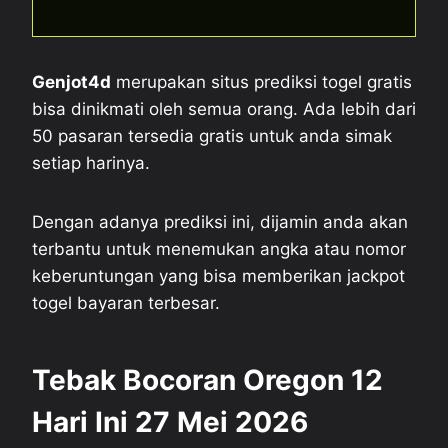
Genjot4d
merupakan situs prediksi togel gratis
bisa dinikmati oleh semua orang. Ada lebih dari
50 pasaran tersedia gratis untuk anda simak
setiap harinya.
Dengan adanya prediksi ini, dijamin anda akan
terbantu untuk menemukan angka atau nomor
keberuntungan yang bisa memberikan jackpot
togel bayaran terbesar.
Tebak Bocoran Oregon 12
Hari Ini 27 Mei 2026