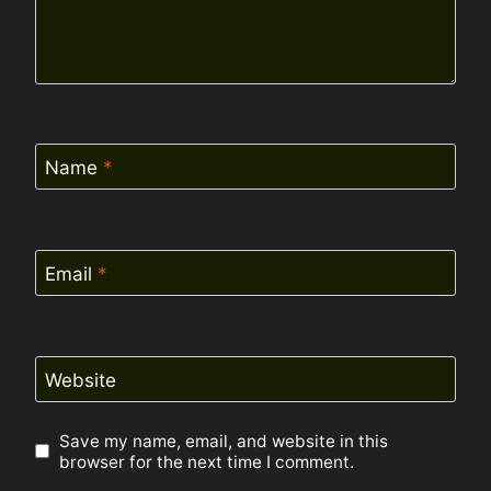
Name
*
Email
*
Website
Save my name, email, and website in this
browser for the next time I comment.