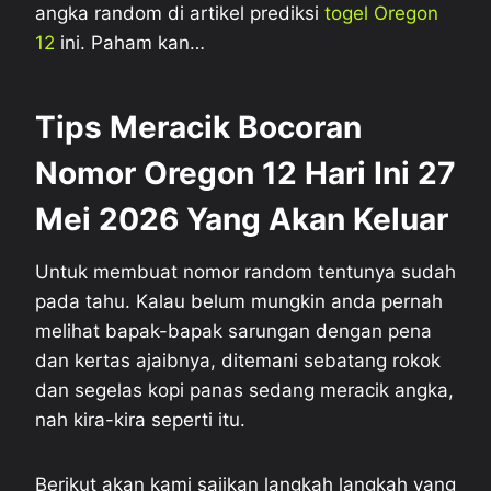
angka random di artikel prediksi
togel Oregon
12
ini. Paham kan…
Tips Meracik
Bocoran
Nomor Oregon 12 Hari Ini 27
Mei 2026 Yang Akan Keluar
Untuk membuat nomor random tentunya sudah
pada tahu. Kalau belum mungkin anda pernah
melihat bapak-bapak sarungan dengan pena
dan kertas ajaibnya, ditemani sebatang rokok
dan segelas kopi panas sedang meracik angka,
nah kira-kira seperti itu.
Berikut akan kami sajikan langkah langkah yang