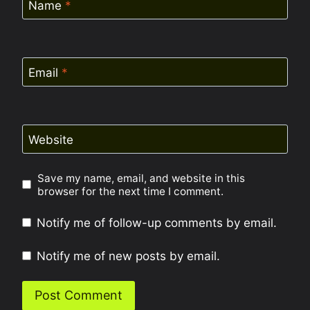
Name
*
Email
*
Website
Save my name, email, and website in this
browser for the next time I comment.
Notify me of follow-up comments by email.
Notify me of new posts by email.