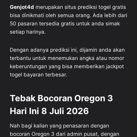
Genjot4d
merupakan situs prediksi togel gratis
bisa dinikmati oleh semua orang. Ada lebih dari
50 pasaran tersedia gratis untuk anda simak
setiap harinya.
Dengan adanya prediksi ini, dijamin anda akan
terbantu untuk menemukan angka atau nomor
keberuntungan yang bisa memberikan jackpot
togel bayaran terbesar.
Tebak Bocoran Oregon 3
Hari Ini 8 Juli 2026
Nah bagi kalian yang penasaran dengan
bocoran Oregon 3 dari admin pusat, dengan