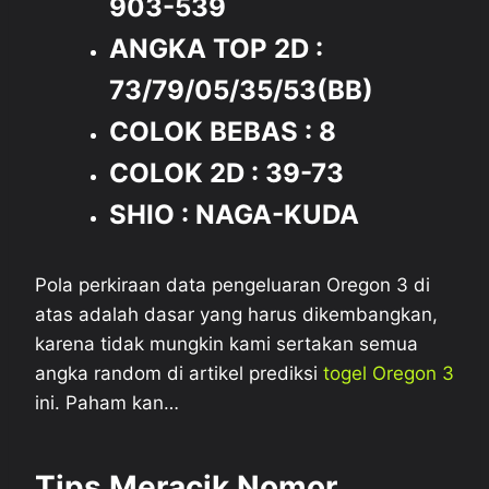
903-539
ANGKA TOP 2D :
73/79/05/35/53
(BB)
COLOK BEBAS : 8
COLOK 2D :
39-73
SHIO : NAGA
-KUDA
Pola perkiraan data pengeluaran Oregon 3 di
atas adalah dasar yang harus dikembangkan,
karena tidak mungkin kami sertakan semua
angka random di artikel prediksi
togel Oregon 3
ini. Paham kan…
Tips Meracik
Nomor