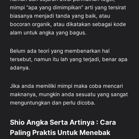
mimpi “apa yang dimimpikan” arti yang tersirat
biasanya menjadi tanda yang baik, atau
bocoran organik, atau dikatakan sebagai kode
alam untuk angka yang bagus.
Belum ada teori yang membenarkan hal
tersebut, namun itu lah yang terjadi, benar apa
adanya.
Jika anda memiliki mimpi maka coba mencari
maknanya, mungkin anda sesuatu yang sangat
menguntungkan dan perlu dicoba.
Shio Angka Serta Artinya : Cara
Paling Praktis Untuk Menebak