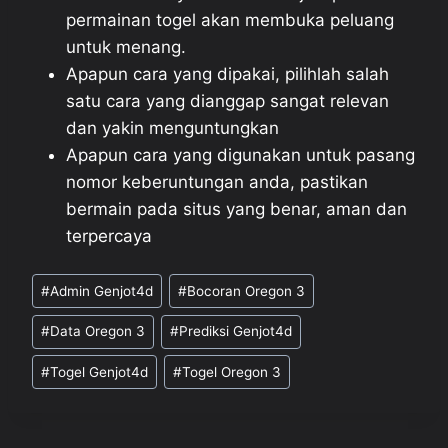
permainan togel akan membuka peluang
untuk menang.
Apapun cara yang dipakai, pilihlah salah
satu cara yang dianggap sangat relevan
dan yakin menguntungkan
Apapun cara yang digunakan untuk pasang
nomor keberuntungan anda, pastikan
bermain pada situs yang benar, aman dan
terpercaya
Post
#
Admin Genjot4d
#
Bocoran Oregon 3
Tags:
#
Data Oregon 3
#
Prediksi Genjot4d
#
Togel Genjot4d
#
Togel Oregon 3