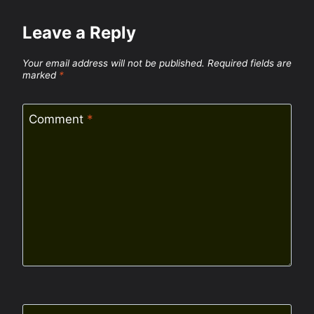
Leave a Reply
Your email address will not be published.
Required fields are
marked
*
Comment
*