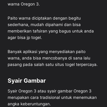
warna Oregon 3.
Paito warna diciptakan dengan begitu
sederhana, mudah dipahami dan bisa
memberikan tafsiran yang bagus untuk anda
agar bisa jp togel.
Banyak aplikasi yang menyediakan paito
warna, anda bisa mencobanya di sana lalu
pasang pada salah satu situs togel terpercaya.
Syair Gambar
Syair Oregon 3 atau syair gambar Oregon 3
merupakan cara tradisional untuk menemukan
angka keberuntungan.