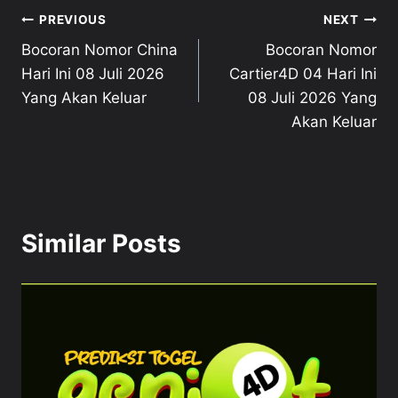
Post
PREVIOUS
NEXT
Bocoran Nomor China
Bocoran Nomor
navigation
Hari Ini 08 Juli 2026
Cartier4D 04 Hari Ini
Yang Akan Keluar
08 Juli 2026 Yang
Akan Keluar
Similar Posts