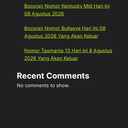
Bocoran Nomor Kentucky Mid Hari Ini
08 Agustus 2026
Bocoran Nomor Bullseye Hari Ini 08
Agustus 2026 Yang Akan Keluar
Nomor Tasmania 13 Hari Ini 8 Agustus
2026 Yang Akan Keluar
Recent Comments
No comments to show.