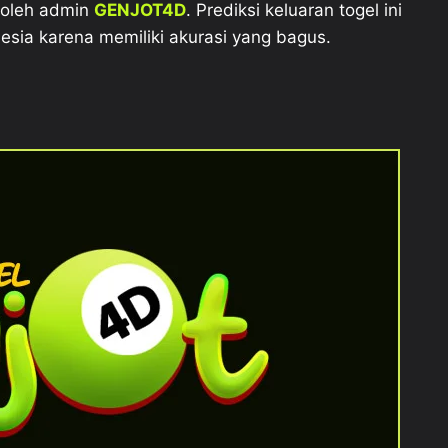
n oleh admin
GENJOT4D
. Prediksi keluaran togel ini
esia karena memiliki akurasi yang bagus.