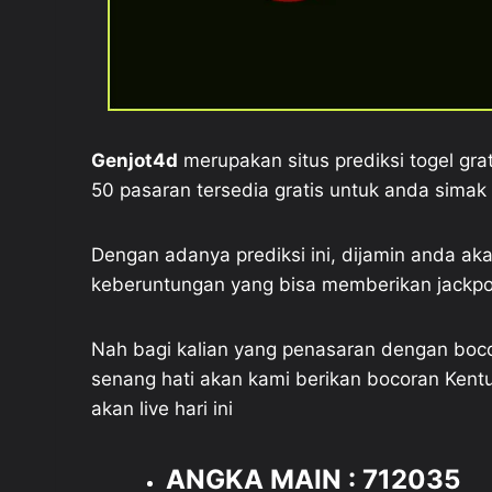
Genjot4d
merupakan situs prediksi togel grat
50 pasaran tersedia gratis untuk anda simak 
Dengan adanya prediksi ini, dijamin anda a
keberuntungan yang bisa memberikan jackpot
Nah bagi kalian yang penasaran dengan boco
senang hati akan kami berikan bocoran Kentuc
akan live hari ini
ANGKA MAIN : 712035