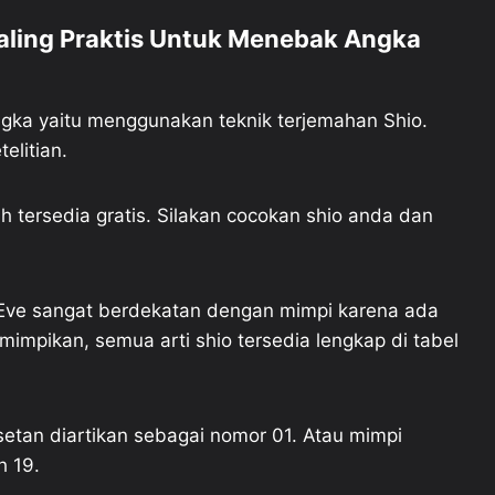
Paling Praktis Untuk Menebak Angka
ngka yaitu menggunakan teknik terjemahan Shio.
elitian.
h tersedia gratis. Silakan cocokan shio anda dan
 Eve sangat berdekatan dengan mimpi karena ada
mpikan, semua arti shio tersedia lengkap di tabel
setan diartikan sebagai nomor 01. Atau mimpi
h 19.