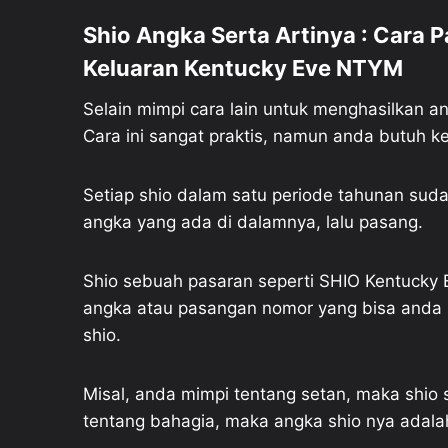
Shio Angka Serta Artinya : Cara 
Keluaran Kentucky Eve NTYM
Selain mimpi cara lain untuk menghasilkan a
Cara ini sangat praktis, namun anda butuh ket
Setiap shio dalam satu periode tahunan suda
angka yang ada di dalamnya, lalu pasang.
Shio sebuah pasaran seperti SHIO Kentucky
angka atau pasangan nomor yang bisa anda mi
shio.
Misal, anda mimpi tentang setan, maka shio 
tentang bahagia, maka angka shio nya adala