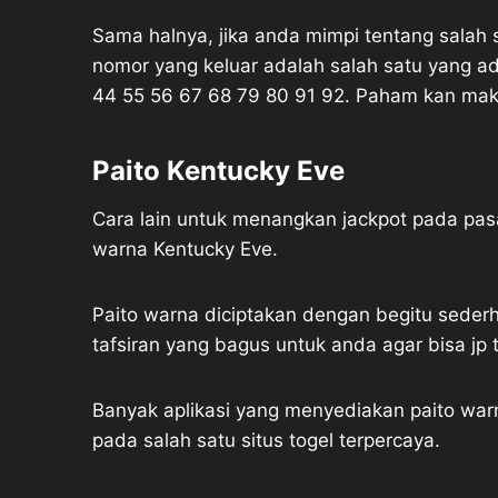
Sama halnya, jika anda mimpi tentang salah
nomor yang keluar adalah salah satu yang ada
44 55 56 67 68 79 80 91 92. Paham kan ma
Paito Kentucky Eve
Cara lain untuk menangkan jackpot pada pasa
warna Kentucky Eve.
Paito warna diciptakan dengan begitu sede
tafsiran yang bagus untuk anda agar bisa jp t
Banyak aplikasi yang menyediakan paito war
pada salah satu situs togel terpercaya.