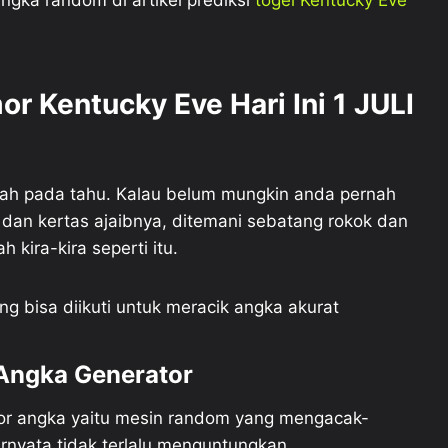
r Kentucky Eve Hari Ini 1 JULI
h pada tahu. Kalau belum mungkin anda pernah
an kertas ajaibnya, ditemani sebatang rokok dan
kira-kira seperti itu.
ng bisa diikuti untuk meracik angka akurat
Angka Generator
or angka yaitu mesin random yang mengacak-
rnyata tidak terlalu menguntungkan.