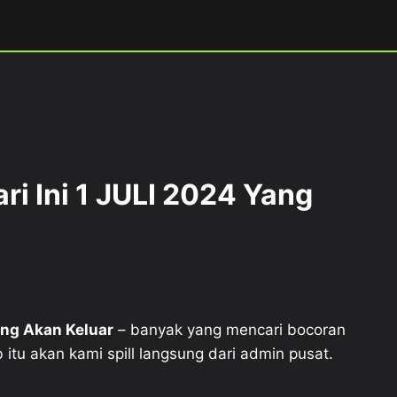
i Ini 1 JULI 2024 Yang
ang Akan Keluar
– banyak yang mencari bocoran
itu akan kami spill langsung dari admin pusat.