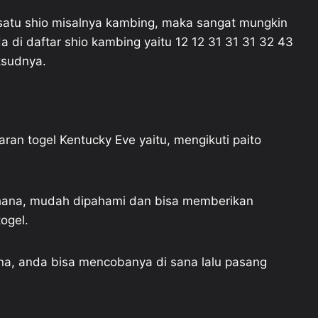
 satu shio misalnya kambing, maka sangat mungkin
 di daftar shio kambing yaitu 12 12 31 31 31 32 43
ksudnya.
ran togel Kentucky Eve yaitu, mengikuti paito
rhana, mudah dipahami dan bisa memberikan
ogel.
na, anda bisa mencobanya di sana lalu pasang